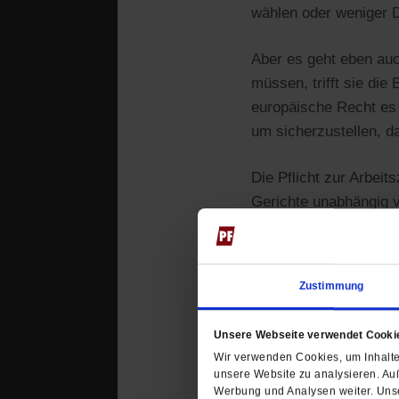
wählen oder weniger D
Aber es geht eben auc
müssen, trifft sie die
europäische Recht es 
um sicherzustellen, da
Die Pflicht zur Arbei
Gerichte unabhängig v
und Rechtssicherheit 
schaffen will, aber Si
Verschlimmbesserung 
Zustimmung
Arbeitsschutz schaff
Arbeitszeiterfassung 
Unsere Webseite verwendet Cooki
Wir verwenden Cookies, um Inhalte 
Alan Posener
unsere Website zu analysieren. Au
Werbung und Analysen weiter. Unse