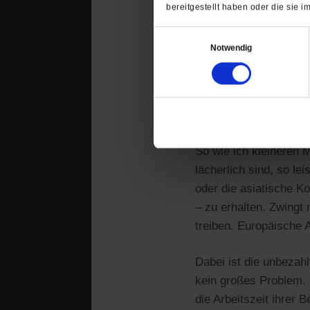
Das
bereitgestellt haben oder die sie
Vie
Einwilligungsauswahl
Pfl
Notwendig
Uni
aus
Aus
zu 
So wie ich kleineren 
lächerlich sind, so l
oder die asiatische K
– zu erhalten. Zwingt
treiben. Europäische 
Dabei ist die unbezah
kein großes Problem. I
die Arbeitszeit ihrer 