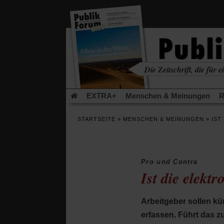
in
einem
neuen
Tab)
Die Zeitschrift, die für ei
kritisch • christlich • u
EXTRA+
Menschen & Meinungen
R
Rezensionen
Publik-Forum Archiv
EX
STARTSEITE
»
MENSCHEN & MEINUNGEN
»
IST
Leserinitiative Publik-Forum e.V.
Die Er
Gleichberechtigung
Künstliche Intelligenz
Flucht und Migration
Video-Podcast »Ver
Pro und Contra
Ist die elekt
Arbeitgeber sollen kün
erfassen. Führt das z