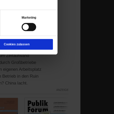
rbeitnehmerfreundlich.
hied ja 2019, dass die
rta der Europäischen
Marketing
ichkeit bezahlt oder
 für jede Regel eine
ielen Selbstständigen,
tausbeutung.
Cookies zulassen
 zum Zeitaufwand
 durch Großbetriebe
 eigenen Arbeitsplatz
 Betrieb in den Ruin
n? China lacht.
ANZEIGE