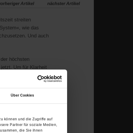
orheriger Artikel
nächster Artikel
szeit streiten
s System«, wie das
urchzusetzen. Und auch
 der höchsten
etzt. Um für Klarheit
beitsministerium nun
(Öffnet
n keine
in
men beim
Über Cookies
einem
ngsverfahren zur
neuen
Tab)
u können und die Zugriffe auf
sere Partner für soziale Medien,
zusammen, die Sie ihnen