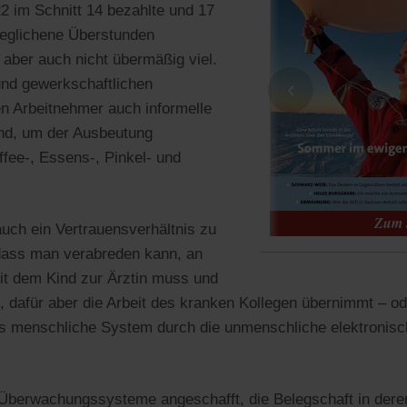
22 im Schnitt 14 bezahlte und 17
geglichene Überstunden
, aber auch nicht übermäßig viel.
und gewerkschaftlichen
‹
n Arbeitnehmer auch informelle
and, um der Ausbeutung
fee-, Essens-, Pinkel- und
auch ein Vertrauensverhältnis zu
dass man verabreden kann, an
t dem Kind zur Ärztin muss und
 dafür aber die Arbeit des kranken Kollegen übernimmt – o
s menschliche System durch die unmenschliche elektroni
berwachungssysteme angeschafft, die Belegschaft in dere