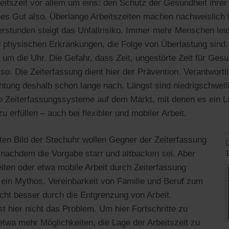
eitszeit vor allem um eins: den Schutz der Gesundheit ihrer 
es Gut also. Überlange Arbeitszeiten machen nachweislich 
rstunden steigt das Unfallrisiko. Immer mehr Menschen lei
 physischen Erkrankungen, die Folge von Überlastung sind. D
 um die Uhr. Die Gefahr, dass Zeit, ungestörte Zeit für Gesu
also. Die Zeiterfassung dient hier der Prävention. Verantwortl
htung deshalb schon lange nach. Längst sind niedrigschwell
le Zeiterfassungssysteme auf dem Markt, mit denen es ein Lei
u erfüllen – auch bei flexibler und mobiler Arbeit.
en Bild der Stechuhr wollen Gegner der Zeiterfassung
D
 nachdem die Vorgabe starr und altbacken sei. Aber
eiten oder etwa mobile Arbeit durch Zeiterfassung
 ein Mythos. Vereinbarkeit von Familie und Beruf zum
nicht besser durch die Entgrenzung von Arbeit.
st hier nicht das Problem. Um hier Fortschritte zu
twa mehr Möglichkeiten, die Lage der Arbeitszeit zu