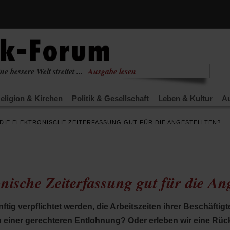
ne bessere Welt streitet ...
Ausgabe lesen
nabhängig
zur aktuellen Ausgabe
eligion & Kirchen
Politik & Gesellschaft
Leben & Kultur
Au
TRA
Edition
Dossier
Weisheitsletter
Spiritletter
Newsle
 DIE ELEKTRONISCHE ZEITERFASSUNG GUT FÜR DIE ANGESTELLTEN?
(Öffnet
(Öffnet
derwärmung stoppen
Urlaub und Nichtstun
Gefährlicher Re
in
in
(Öffnet
(Öffnet
(Öffnet
Was gibt Hoffnung?
Krieg und Frieden
Gott neu denken
einem
einem
in
in
in
neuen
neuen
anstaltungen«
Podcast »Veranstaltungen«
Schriftgröße änd
einem
einem
einem
Tab)
Tab)
neuen
neuen
neuen
ronische Zeiterfassung gut für die An
Tab)
Tab)
Tab)
ftig verpflichtet werden, die Arbeitszeiten ihrer Beschäftig
u einer gerechteren Entlohnung? Oder erleben wir eine Rü