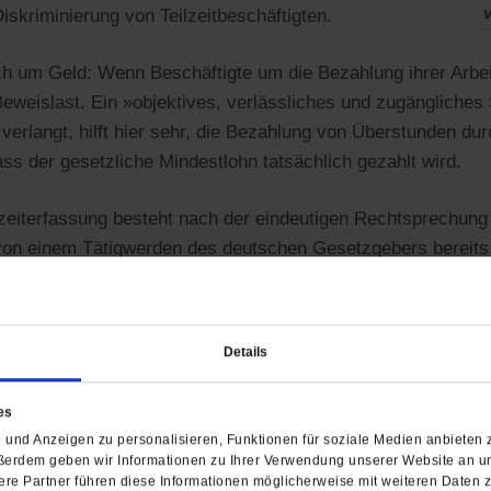
v
iskriminierung von Teilzeitbeschäftigten.
h um Geld: Wenn Beschäftigte um die Bezahlung ihrer Arbeit
 Beweislast. Ein »objektives, verlässliches und zugängliche
verlangt, hilft hier sehr, die Bezahlung von Überstunden d
ss der gesetzliche Mindestlohn tatsächlich gezahlt wird.
tszeiterfassung besteht nach der eindeutigen Rechtsprechung
on einem Tätigwerden des deutschen Gesetzgebers bereits j
zu sorgen, macht eine explizite Regelung, die das Bundesar
nn. Wichtig ist jedoch, dass diese neuen gesetzlichen Regel
für Beschäftigtenrechte mit sich bringen und neue Ausnah
Details
en. Arbeitgeberverbände fordern genau das. Das Gesetzgebu
wird also wichtig und spannend.
es
und Anzeigen zu personalisieren, Funktionen für soziale Medien anbieten z
ßerdem geben wir Informationen zu Ihrer Verwendung unserer Website an un
re Partner führen diese Informationen möglicherweise mit weiteren Daten 