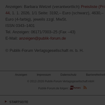
Anzeigen: Barbara Wetzel (verantwortlich)
Preisliste (Pri
(Öffnet
44
, 1. 1. 2026, 1/1 Seite: 3192,– Euro (schwarz), 4630,–
in
Euro (4-farbig), jeweils zzgl. MwSt.
einem
ISSN 0343–1401
neuen
Tel. Anzeigen: 06171/7003–25 (Fax –43)
Tab)
(Öffnet
E-Mail:
anzeigen@publik-forum.de
in
© Publik-Forum Verlagsgesellschaft m. b. H.
einem
neuen
Tab)
Anzeigen
Impressum
Datenschutz
Barrierefreiheit
© 2012-2026 Publik-Forum Verlagsgesellschaft mbH
(Öffnet
Publik-Forum.de folgen:
in
einem
neuen
Tab)
STARTSEITE