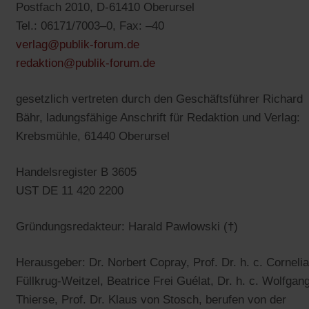
Postfach 2010, D-61410 Oberursel
Tel.: 06171/7003–0, Fax: –40
(Öffnet
verlag@publik-forum.de
in
(Öffnet
redaktion@publik-forum.de
einem
in
gesetzlich vertreten durch den Geschäftsführer Richard
neuen
einem
Bähr, ladungsfähige Anschrift für Redaktion und Verlag:
Tab)
neuen
Krebsmühle, 61440 Oberursel
Tab)
Handelsregister B 3605
UST DE 11 420 2200
Gründungsredakteur: Harald Pawlowski (†)
Herausgeber: Dr. Norbert Copray, Prof. Dr. h. c. Cornelia
Füllkrug-Weitzel, Beatrice Frei Guélat, Dr. h. c. Wolfgan
Thierse, Prof. Dr. Klaus von Stosch, berufen von der