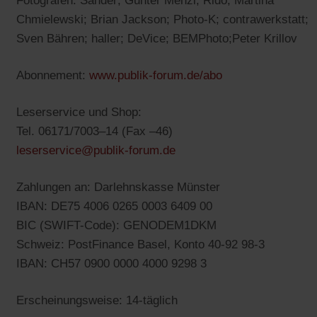
Fotografen: Sander; Günter Menzl; Rido; Martina
neu
Chmielewski; Brian Jackson; Photo-K; contrawerkstatt;
Tab
Sven Bähren; haller; DeVice; BEMPhoto;Peter Krillov
(Öffnet
Abonnement:
www.publik-forum.de/abo
in
Leserservice und Shop:
einem
Tel. 06171/7003–14 (Fax –46)
neuen
(Öffnet
leserservice@publik-forum.de
Tab)
in
Zahlungen an: Darlehnskasse Münster
einem
IBAN: DE75 4006 0265 0003 6409 00
neuen
BIC (SWIFT-Code): GENODEM1DKM
Tab)
Schweiz: PostFinance Basel, Konto 40-92 98-3
IBAN: CH57 0900 0000 4000 9298 3
Erscheinungsweise: 14-täglich