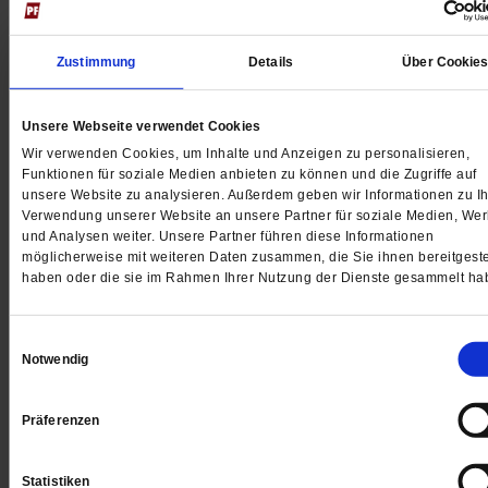
Leserinitiative Publik-Forum e. V., (Community,
Veranstaltungskalender): Hans-Jürgen Günther/LIP e. V.
Zustimmung
Details
Über Cookie
(Öffnet
(verantwortlich), E-Mail:
lip@publik-forum.de
in
Unsere Webseite verwendet Cookies
Die Redaktion übernimmt keine Haftung für unverlangt
einem
Wir verwenden Cookies, um Inhalte und Anzeigen zu personalisieren,
eingesandte Manuskripte, Fotos und Illustrationen. Publi
neuen
Funktionen für soziale Medien anbieten zu können und die Zugriffe auf
Forum, publik-forum.de und alle darin enthaltenen Beiträ
Tab)
unsere Website zu analysieren. Außerdem geben wir Informationen zu Ih
Verwendung unserer Website an unsere Partner für soziale Medien, We
sind urheberrechtlich geschützt. Mit Ausnahme der
und Analysen weiter. Unsere Partner führen diese Informationen
gesetzlich zugelassenen Fälle ist eine Verwertung ohne
möglicherweise mit weiteren Daten zusammen, die Sie ihnen bereitgeste
haben oder die sie im Rahmen Ihrer Nutzung der Dienste gesammelt ha
Einwilligung des Verlages strafbar. Alle Anbieter von
Beiträgen, Fotos und Illustrationen stimmen der Nutzung 
den Publik-Forum-Ausgaben, im Internet, auf DVD sowie
Einwilligungsauswahl
Notwendig
Datenbanken zu.
Präferenzen
Publik-Forum.de behält sich vor, Nutzerpost – mit
vollständiger Anschrift/E-Mail-Adresse – auch gekürzt z
Statistiken
veröffentlichen. Ist der Absender mit einer Veröffentlichu