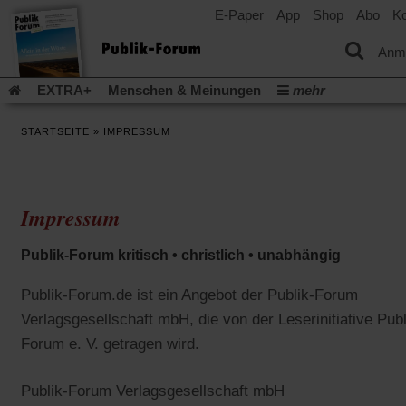
E-Paper
App
Shop
Abo
Ko
einem
neuen
Tab)
Anm
EXTRA+
Menschen & Meinungen
mehr
Religion & Kirchen
Politik & Gesellschaft
Leben & Kultur
STARTSEITE
»
IMPRESSUM
Aufstehen & Handeln
Rezensionen
Publik-Forum Archiv
EXTRA
Edition
Dossier
Weisheitsletter
Spiritletter
Newsletter
Veranstaltungen
Wir über uns
Impressum
Leserinitiative Publik-Forum e.V.
Die Erderwärmung stopp
(Öffnet
(Öffnet
Urlaub und Nichtstun
Gefährlicher Reichtum
Krieg in Naho
Publik-Forum kritisch • christlich • unabhängig
in
in
(Öffnet
Gleichberechtigung
Künstliche Intelligenz
Was gibt Hoffn
einem
einem
in
neuen
neuen
(Öffnet
(Öf
Krieg und Frieden
Gott neu denken
Krieg in der Ukraine
Publik-Forum.de ist ein Angebot der Publik-Forum
einem
Tab)
Tab)
in
in
neuen
Flucht und Migration
Verlagsgesellschaft mbH, die von der Leserinitiative Publ
Video-Podcast »Veranstaltungen«
einem
ei
Tab)
neuen
ne
Forum e. V. getragen wird.
Podcast »Veranstaltungen«
Schriftgröße ändern:
Tab)
Ta
Publik-Forum Verlagsgesellschaft mbH