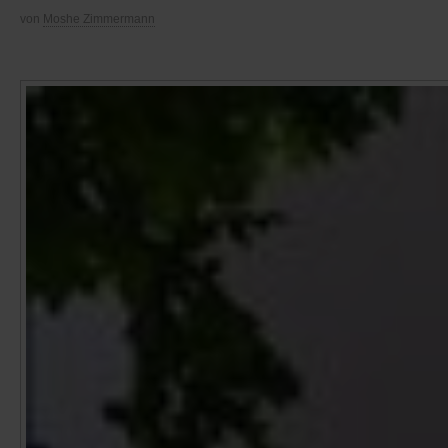
von
Moshe Zimmermann