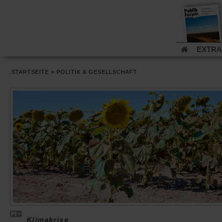
EXTRA
Rezensione
STARTSEITE
»
POLITIK & GESELLSCHAFT
Leserinitiat
Gleichbere
Flucht und 
Klimakrise