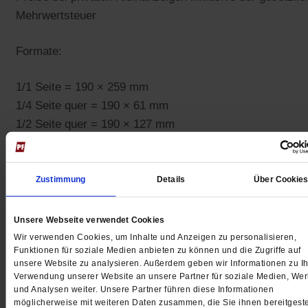
Mehrwertsteuer
Formate:
1/1 Seite = 190 × 259 mm
1/4 Seite quer = 190 × 61 mm
1/2 Seite quer = 190 × 127 mm
2/3 Seite hoch = 125 × 259 mm
1/3 Seite hoch = 60 × 259 mm
1/3 Seite quer = 190 × 85 mm
Zustimmung
Details
Über Cookie
1/6 Seite hoch = 60 × 127 mm
1/6 Seite quer = 125 × 61 mm
Unsere Webseite verwendet Cookies
1/12 Seite = 60 × 61 mm
Wir verwenden Cookies, um Inhalte und Anzeigen zu personalisieren,
Funktionen für soziale Medien anbieten zu können und die Zugriffe auf
unsere Website zu analysieren. Außerdem geben wir Informationen zu Ih
Technische Daten
Verwendung unserer Website an unsere Partner für soziale Medien, We
und Analysen weiter. Unsere Partner führen diese Informationen
möglicherweise mit weiteren Daten zusammen, die Sie ihnen bereitgeste
Zeitschriftenformat: 220 × 300 mm