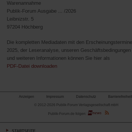
Warenannahme
Publik-Forum Ausgabe ... /2026
Leibnizstr. 5
97204 Höchberg
Die kompletten Mediadaten mit den Erscheinungstermin
2025, der Leseranalyse, unseren Geschäftsbedingungen
und weiteren Informationen können Sie hier als
PDF-Datei downloaden
Anzeigen
Impressum
Datenschutz
Barrierefreiheit
© 2012-2026 Publik-Forum Verlagsgesellschaft mbH
(Öffnet
Publik-Forum.de folgen:
in
einem
neuen
Tab)
STARTSEITE