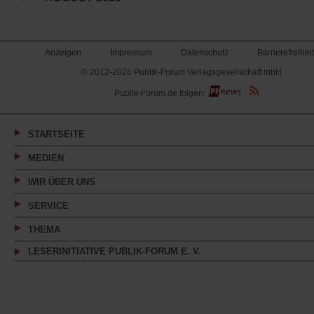
Tab)
Anzeigen
Impressum
Datenschutz
Barrierefreiheit
© 2012-2026 Publik-Forum Verlagsgesellschaft mbH
(Öffnet
Publik-Forum.de folgen:
in
einem
neuen
Tab)
STARTSEITE
MEDIEN
WIR ÜBER UNS
SERVICE
THEMA
LESERINITIATIVE PUBLIK-FORUM E. V.