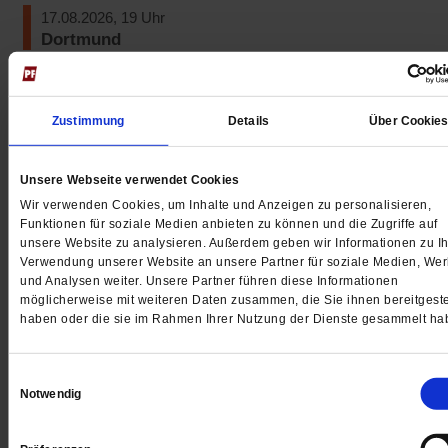
neuen
17.08.2026, 19 Uhr
Tab)
Dortmund
Publik-Forum-Gesprächskreis
Adresse:
Katholisches Centrum, EG, Konferenzraum 00
Zustimmung
Details
Über Cookie
(Öffnet
Propsteihof 10, 44137 Dortmund
Kontakt:
Dr. Michael Lippa, 0231/691795
in
Unsere Webseite verwendet Cookies
einem
19.08.2026, 18.30-20 Uhr
Wir verwenden Cookies, um Inhalte und Anzeigen zu personalisieren,
neuen
Funktionen für soziale Medien anbieten zu können und die Zugriffe auf
Köln
unsere Website zu analysieren. Außerdem geben wir Informationen zu Ih
Tab)
Publik-Forum-Gesprächskreis
Verwendung unserer Website an unsere Partner für soziale Medien, We
und Analysen weiter. Unsere Partner führen diese Informationen
Adresse:
Karl-Rahner-Akademie, Jabachstr. 4-8, 50676
möglicherweise mit weiteren Daten zusammen, die Sie ihnen bereitgeste
haben oder die sie im Rahmen Ihrer Nutzung der Dienste gesammelt ha
(Öffnet
Köln
Kontakt:
Agnes Grevers, 0221/42344952, 01520/903869
in
a.grevers@gmx.de
Einwilligungsauswahl
einem
Notwendig
neuen
21.08.2026, 18.30 Uhr
Tab)
Garbsen