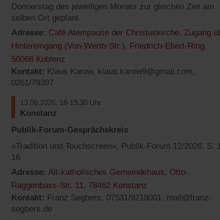
Donnerstag des jeweiligen Monats zur gleichen Zeit am
selben Ort geplant.
Adresse:
Café Atempause der Christuskirche, Zugang ü
Hintereingang (Von-Werth-Str.), Friedrich-Ebert-Ring,
(Öffnet
56068 Koblenz
Kontakt:
Klaus Karow,
klaus.karow9@gmail.com
,
in
0261/79397
einem
neuen
13.08.2026, 18-19.30 Uhr
Tab)
Konstanz
Publik-Forum-Gesprächskreis
»Tradition und Touchscreen«, Publik-Forum 12/2026, S. 
16
Adresse:
Alt-katholisches Gemeindehaus, Otto-
(Öffnet
Raggenbass-Str. 11, 78462 Konstanz
Kontakt:
Franz Segbers, 07531/9218001,
mail@franz-
in
segbers.de
einem