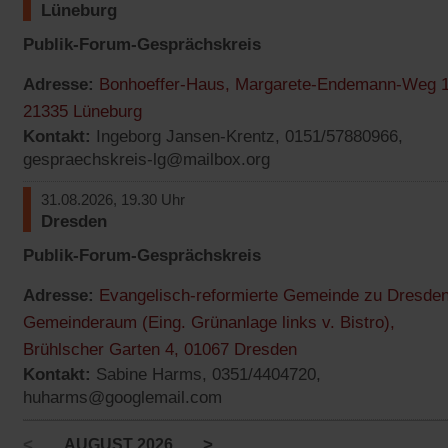
Tab)
Lüneburg
Publik-Forum-Gesprächskreis
Adresse:
Bonhoeffer-Haus, Margarete-Endemann-Weg 1
(Öffnet
21335 Lüneburg
Kontakt:
Ingeborg Jansen-Krentz, 0151/57880966,
in
gespraechskreis-lg@mailbox.org
einem
neuen
31.08.2026, 19.30 Uhr
Tab)
Dresden
Publik-Forum-Gesprächskreis
Adresse:
Evangelisch-reformierte Gemeinde zu Dresden
Gemeinderaum (Eing. Grünanlage links v. Bistro),
(Öffnet
Brühlscher Garten 4, 01067 Dresden
Kontakt:
Sabine Harms, 0351/4404720,
in
huharms@googlemail.com
einem
neuen
<
>
AUGUST 2026