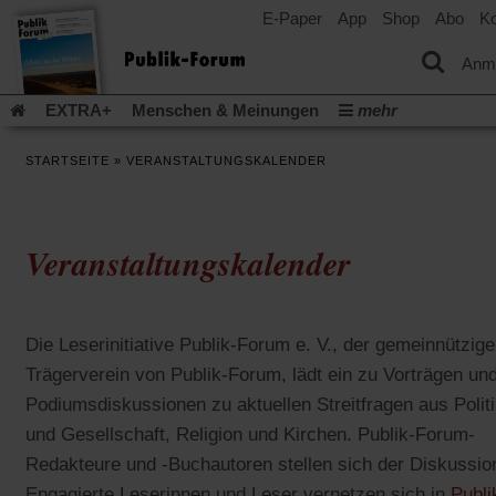
E-Paper
App
Shop
Abo
Ko
einem
neuen
Tab)
Anm
EXTRA+
Menschen & Meinungen
mehr
Religion & Kirchen
Politik & Gesellschaft
Leben & Kultur
STARTSEITE
»
VERANSTALTUNGSKALENDER
Aufstehen & Handeln
Rezensionen
Publik-Forum Archiv
EXTRA
Edition
Dossier
Weisheitsletter
Spiritletter
Newsletter
Veranstaltungen
Wir über uns
Veranstaltungskalender
Leserinitiative Publik-Forum e.V.
Die Erderwärmung stopp
(Öffnet
(Öffnet
Urlaub und Nichtstun
Gefährlicher Reichtum
Krieg in Naho
in
in
(Öffnet
Gleichberechtigung
Künstliche Intelligenz
Was gibt Hoffn
einem
einem
Die Leserinitiative Publik-Forum e. V., der gemeinnützige
in
neuen
neuen
(Öffnet
(Öf
Krieg und Frieden
Gott neu denken
Krieg in der Ukraine
einem
Trägerverein von Publik-Forum, lädt ein zu Vorträgen un
Tab)
Tab)
in
in
neuen
Flucht und Migration
Video-Podcast »Veranstaltungen«
einem
ei
Podiumsdiskussionen zu aktuellen Streitfragen aus Polit
Tab)
neuen
ne
Podcast »Veranstaltungen«
Schriftgröße ändern:
und Gesellschaft, Religion und Kirchen. Publik-Forum-
Tab)
Ta
Redakteure und -Buchautoren stellen sich der Diskussio
Engagierte Leserinnen und Leser vernetzen sich in
Publi