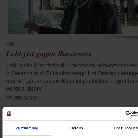
Lobbyist gegen Rassismus
Tahir Della kämpft für die Interessen Schwarzer Men
in Deutschland. Er ist überzeugt: Um Diskriminierung
überwinden, muss die Kolonialgeschichte aufgearbeit
werden
/mehr
von
Ulrike Scheffer
Zustimmung
Details
Über Cookie