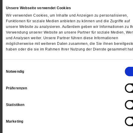
Unsere Webseite verwendet Cookies
Wir verwenden Cookies, um Inhalte und Anzeigen zu personalisieren,
Funktionen für soziale Medien anbieten zu können und die Zugriffe auf
unsere Website zu analysieren. Außerdem geben wir Informationen zu Ih
Verwendung unserer Website an unsere Partner für soziale Medien, We
und Analysen weiter. Unsere Partner führen diese Informationen
möglicherweise mit weiteren Daten zusammen, die Sie ihnen bereitgeste
haben oder die sie im Rahmen Ihrer Nutzung der Dienste gesammelt ha
Schwarze Stimmen
Einwilligungsauswahl
Notwendig
Wer sich als weißer Mensch wundert, wo »plötzlich« 
ganze Rassismus herkommt, sollte diese Bücher les
Präferenzen
/mehr
von
Viola Rüdele
Statistiken
Marketing