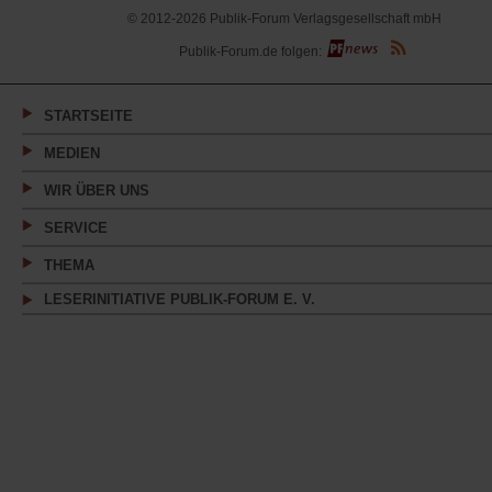
© 2012-2026 Publik-Forum Verlagsgesellschaft mbH
(Öffnet
Publik-Forum.de folgen:
in
einem
neuen
Tab)
STARTSEITE
MEDIEN
WIR ÜBER UNS
SERVICE
THEMA
LESERINITIATIVE PUBLIK-FORUM E. V.