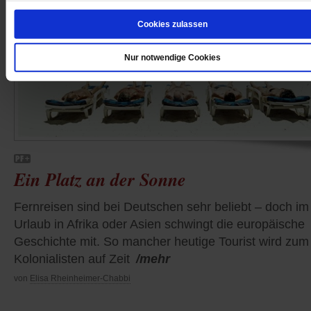
Cookies zulassen
Nur notwendige Cookies
Ein Platz an der Sonne
Fernreisen sind bei Deutschen sehr beliebt – doch im
Urlaub in Afrika oder Asien schwingt die europäische
Geschichte mit. So mancher heutige Tourist wird zum
Kolonialisten auf Zeit
/mehr
von
Elisa Rheinheimer-Chabbi