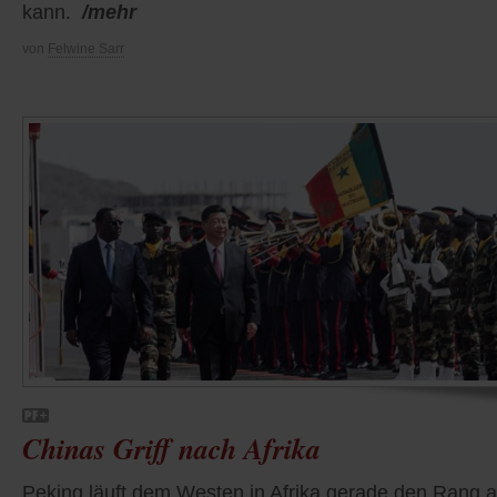
kann.
/mehr
von
Felwine Sarr
Chinas Griff nach Afrika
Peking läuft dem Westen in Afrika gerade den Rang a