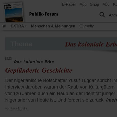
E-Paper
App
Shop
Abo
Ko
einem
neuen
Tab)
Anm
EXTRA+
Menschen & Meinungen
mehr
Religion & Kirchen
Politik & Gesellschaft
Leben & Kultur
Aufstehen & Handeln
Rezensionen
Publik-Forum Archiv
Das koloniale Erb
Thema
EXTRA
Edition
Dossier
Weisheitsletter
Spiritletter
Newsletter
Veranstaltungen
Wir über uns
Das koloniale Erbe
Leserinitiative Publik-Forum e.V.
Die Erderwärmung stopp
Geplünderte Geschichte
(Öffnet
(Öffnet
Urlaub und Nichtstun
Gefährlicher Reichtum
Krieg in Naho
in
in
(Öffnet
Gleichberechtigung
Künstliche Intelligenz
Was gibt Hoffn
einem
einem
Der nigerianische Botschafter Yusuf Tuggar spricht i
in
neuen
neuen
(Öffnet
(Öf
Krieg und Frieden
Gott neu denken
Krieg in der Ukraine
einem
Interview darüber, warum der Raub von Kulturgütern
Tab)
Tab)
in
in
neuen
Flucht und Migration
Video-Podcast »Veranstaltungen«
vor 120 Jahren auch ein Raub an der Identität junger
einem
ei
Tab)
neuen
ne
Podcast »Veranstaltungen«
Schriftgröße ändern:
Nigerianer von heute ist. Und fordert sie zurück
/meh
Tab)
Ta
von
Lutz Mükke