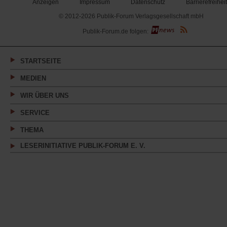
Anzeigen
Impressum
Datenschutz
Barrierefreiheit
© 2012-2026 Publik-Forum Verlagsgesellschaft mbH
(Öffnet
Publik-Forum.de folgen:
in
einem
neuen
Tab)
STARTSEITE
MEDIEN
WIR ÜBER UNS
SERVICE
THEMA
LESERINITIATIVE PUBLIK-FORUM E. V.