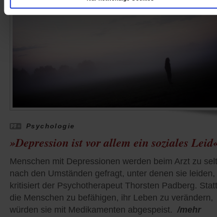
Psychologie
»Depression ist vor allem ein soziales Leid
Menschen mit Depressionen werden beim Arzt zu sel
nach den Umständen gefragt, unter denen sie leiden,
kritisiert der Psychotherapeut Thorsten Padberg. Stat
die Menschen zu befähigen, ihr Leben zu verändern,
würden sie mit Medikamenten abgespeist.
/mehr