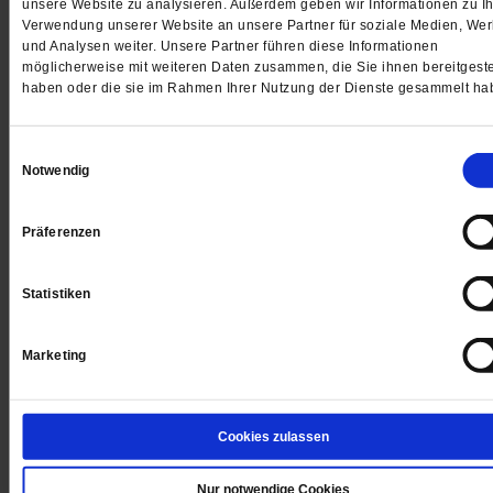
unsere Website zu analysieren. Außerdem geben wir Informationen zu Ih
Verwendung unserer Website an unsere Partner für soziale Medien, We
und Analysen weiter. Unsere Partner führen diese Informationen
möglicherweise mit weiteren Daten zusammen, die Sie ihnen bereitgeste
haben oder die sie im Rahmen Ihrer Nutzung der Dienste gesammelt ha
Einwilligungsauswahl
Notwendig
Präferenzen
Depression
Ich vermisse ihn
Statistiken
Mein Mann ist an Depressionen erkrankt. Aber er will
keine Hilfe. Schon gar nicht von mir. Seit drei Jahren
Marketing
wir nun zu dritt: er, die Depression und ich.
/mehr
von
Franziska Köhler
Cookies zulassen
Nur notwendige Cookies