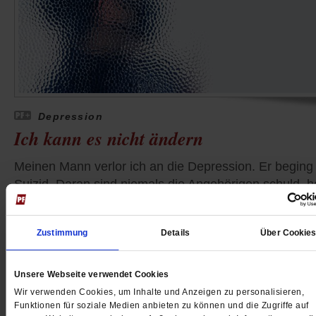
Depression
Ich kann es nicht ändern
Meinen Mann verlor ich an die Depression. Er beging
Suizid. Daran sind niemals die Angehörigen schuld, h
es. Es dauerte lange, bis ich das denken und fühlen
konnte.
/mehr
Zustimmung
Details
Über Cookie
von
Barbara Tambour
Unsere Webseite verwendet Cookies
Wir verwenden Cookies, um Inhalte und Anzeigen zu personalisieren,
Funktionen für soziale Medien anbieten zu können und die Zugriffe auf