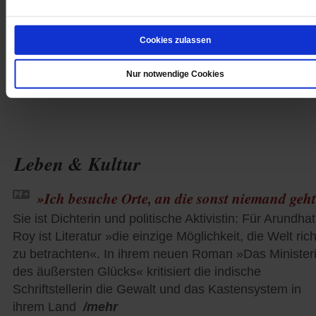
Ravensburger Christen gemeinsam am Tisch 
Herrn
Cookies zulassen
Spätes Gedenken
Nur notwendige Cookies
Leben & Kultur
»Ich besuche Orte, an die sonst niemand geh
Sie ist Dichterin und politische Aktivistin: Für Arundhat
Roy ist Literatur »die einzige Möglichkeit, die Welt rich
zu betrachten«. In ihrem neuen Roman »Das Ministe
des äußersten Glücks« kritisiert die indische
Schriftstellerin die Gewalt und das Kastensystem in
ihrem Land
/mehr