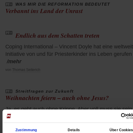
WAS MIR DIE REFORMATION BEDEUTET
Verbannt ins Land der Unrast
Endlich aus dem Schatten treten
Coping International – Vincent Doyle hat eine weltwei
Initiative von und für Priesterkinder ins Leben gerufen
/mehr
von
Thomas Seiterich
Streitfragen zur Zukunft
Weihnachten feiern – auch ohne Jesus?
Ja, es geht auch ohne Krippe. Aber voll muss sie sein
/mehr
von
Matthias Morgenroth
Zustimmung
Details
Über Cookie