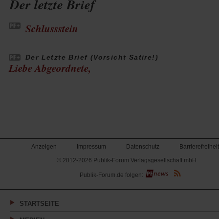
Der letzte Brief
Schlussstein
Der Letzte Brief (Vorsicht Satire!)
Liebe Abgeordnete,
Anzeigen
Impressum
Datenschutz
Barrierefreiheit
© 2012-2026 Publik-Forum Verlagsgesellschaft mbH
(Öffnet
Publik-Forum.de folgen:
in
einem
neuen
Tab)
STARTSEITE