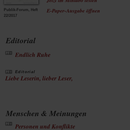
Jetzt im Miniabo testen
(Öffnet
E-Paper-Ausgabe öffnen
Publik-Forum, Heft
22/2017
in
einem
Editorial
neuen
Tab)
Endlich Ruhe
Editorial
Liebe Leserin, lieber Leser,
Menschen & Meinungen
Personen und Konflikte