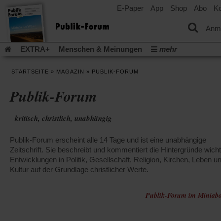
E-Paper
App
Shop
Abo
Ko
einem
neuen
Tab)
Anm
EXTRA+
Menschen & Meinungen
mehr
Religion & Kirchen
Politik & Gesellschaft
Leben & Kultur
STARTSEITE
»
MAGAZIN
»
PUBLIK-FORUM
Aufstehen & Handeln
Rezensionen
Publik-Forum Archiv
Publik-Forum
EXTRA
Edition
Dossier
Weisheitsletter
Spiritletter
Newsletter
Veranstaltungen
Wir über uns
kritisch, christlich, unabhängig
Leserinitiative Publik-Forum e.V.
Die Erderwärmung stopp
(Öffnet
(Öffnet
Urlaub und Nichtstun
Gefährlicher Reichtum
Krieg in Naho
Publik-Forum erscheint alle 14 Tage und ist eine unabhängige
in
in
(Öffnet
Gleichberechtigung
Künstliche Intelligenz
Was gibt Hoffn
einem
einem
Zeitschrift. Sie beschreibt und kommentiert die Hintergründe wicht
in
neuen
neuen
(Öffnet
(Öf
Krieg und Frieden
Entwicklungen in Politik, Gesellschaft, Religion, Kirchen, Leben u
Gott neu denken
Krieg in der Ukraine
einem
Tab)
Tab)
in
in
Kultur auf der Grundlage christlicher Werte.
neuen
Flucht und Migration
Video-Podcast »Veranstaltungen«
einem
ei
Tab)
neuen
ne
Podcast »Veranstaltungen«
Schriftgröße ändern:
Tab)
Publik-Forum im Miniabo
Ta