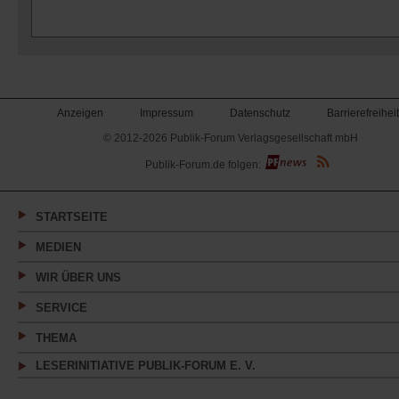
Anzeigen
Impressum
Datenschutz
Barrierefreiheit
© 2012-2026 Publik-Forum Verlagsgesellschaft mbH
(Öffnet
Publik-Forum.de folgen:
in
einem
neuen
Tab)
STARTSEITE
MEDIEN
WIR ÜBER UNS
SERVICE
THEMA
LESERINITIATIVE PUBLIK-FORUM E. V.