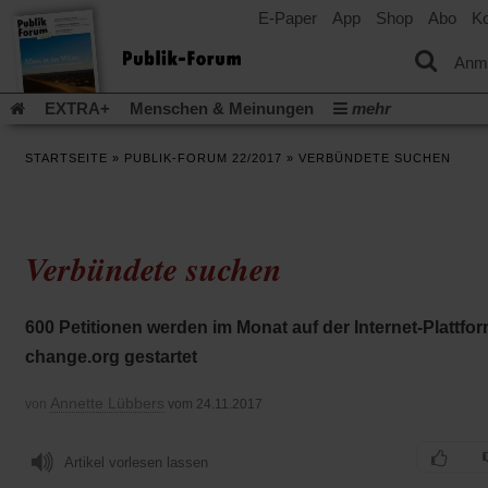
E-Paper
App
Shop
Abo
Ko
einem
neuen
Tab)
Anm
EXTRA+
Menschen & Meinungen
mehr
Religion & Kirchen
Politik & Gesellschaft
Leben & Kultur
STARTSEITE
»
PUBLIK-FORUM 22/2017
»
VERBÜNDETE SUCHEN
Aufstehen & Handeln
Rezensionen
Publik-Forum Archiv
EXTRA
Edition
Dossier
Weisheitsletter
Spiritletter
Newsletter
Veranstaltungen
Wir über uns
Verbündete suchen
Leserinitiative Publik-Forum e.V.
Die Erderwärmung stopp
(Öffnet
(Öffnet
Urlaub und Nichtstun
Gefährlicher Reichtum
Krieg in Naho
in
in
(Öffnet
Gleichberechtigung
Künstliche Intelligenz
Was gibt Hoffn
600 Petitionen werden im Monat auf der Internet-Plattfo
einem
einem
in
neuen
neuen
(Öffnet
(Öf
Krieg und Frieden
Gott neu denken
Krieg in der Ukraine
change.org gestartet
einem
Tab)
Tab)
in
in
neuen
Flucht und Migration
Video-Podcast »Veranstaltungen«
einem
ei
Tab)
Annette Lübbers
von
vom 24.11.2017
neuen
ne
Podcast »Veranstaltungen«
Schriftgröße ändern:
Tab)
Ta
Artikel vorlesen lassen