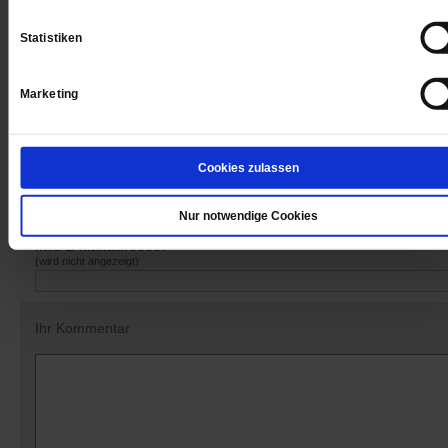
Statistiken
Marketing
Datum der Erstveröffentlichung: 24.11.2017
Cookies zulassen
Nur notwendige Cookies
Kommentare und Leserbriefe
Ihre E-Mailadresse:
(wird nicht angezeigt)
Ihr Kommentar