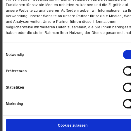
Streitfragen zur Zukunft Brauchen Kinder
Funktionen für soziale Medien anbieten zu können und die Zugriffe auf
Religion?
unsere Website zu analysieren. Außerdem geben wir Informationen zu Ih
Verwendung unserer Website an unsere Partner für soziale Medien, We
Leserstimmen Die Schulleiterin Ulrike von Chossy sa
und Analysen weiter. Unsere Partner führen diese Informationen
»Nein«, der Erziehungswissenschaftler Volker Ladent
möglicherweise mit weiteren Daten zusammen, die Sie ihnen bereitgeste
haben oder die sie im Rahmen Ihrer Nutzung der Dienste gesammelt ha
sagte »Ja«. Nun drucken wir Ihre Zuschriften ab
/me
Einwilligungsauswahl
Notwendig
Die Wunden auf dem Balkan bluten noch
Das Gift des Nationalismus und der einsame Kampf d
Präferenzen
interreligiösen Friedensarbeiter im ehemaligen
Jugoslawien
/mehr
Statistiken
von
Thomas Seiterich
Marketing
Glauben & Streiten
Cookies zulassen