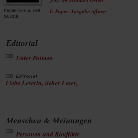
Jetzt im Miniabo testen
(Öffnet
E-Paper-Ausgabe öffnen
Publik-Forum, Heft
24/2018
in
einem
Editorial
neuen
Tab)
Unter Palmen
Editorial
Liebe Leserin, lieber Leser,
Menschen & Meinungen
Personen und Konflikte