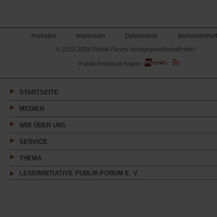
Anzeigen
Impressum
Datenschutz
Barrierefreiheit
© 2012-2026 Publik-Forum Verlagsgesellschaft mbH
(Öffnet
Publik-Forum.de folgen:
in
einem
neuen
Tab)
STARTSEITE
MEDIEN
WIR ÜBER UNS
SERVICE
THEMA
LESERINITIATIVE PUBLIK-FORUM E. V.