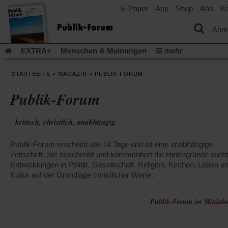
E-Paper
App
Shop
Abo
Ko
einem
neuen
Tab)
Anm
EXTRA+
Menschen & Meinungen
mehr
Religion & Kirchen
Politik & Gesellschaft
Leben & Kultur
STARTSEITE
»
MAGAZIN
»
PUBLIK-FORUM
Aufstehen & Handeln
Rezensionen
Publik-Forum Archiv
Publik-Forum
EXTRA
Edition
Dossier
Weisheitsletter
Spiritletter
Newsletter
Veranstaltungen
Wir über uns
kritisch, christlich, unabhängig
Leserinitiative Publik-Forum e.V.
Die Erderwärmung stopp
(Öffnet
(Öffnet
Urlaub und Nichtstun
Gefährlicher Reichtum
Krieg in Naho
Publik-Forum erscheint alle 14 Tage und ist eine unabhängige
in
in
(Öffnet
Gleichberechtigung
Künstliche Intelligenz
Was gibt Hoffn
einem
einem
Zeitschrift. Sie beschreibt und kommentiert die Hintergründe wicht
in
neuen
neuen
(Öffnet
(Öf
Krieg und Frieden
Entwicklungen in Politik, Gesellschaft, Religion, Kirchen, Leben u
Gott neu denken
Krieg in der Ukraine
einem
Tab)
Tab)
in
in
Kultur auf der Grundlage christlicher Werte.
neuen
Flucht und Migration
Video-Podcast »Veranstaltungen«
einem
ei
Tab)
neuen
ne
Podcast »Veranstaltungen«
Schriftgröße ändern:
Tab)
Publik-Forum im Miniabo
Ta