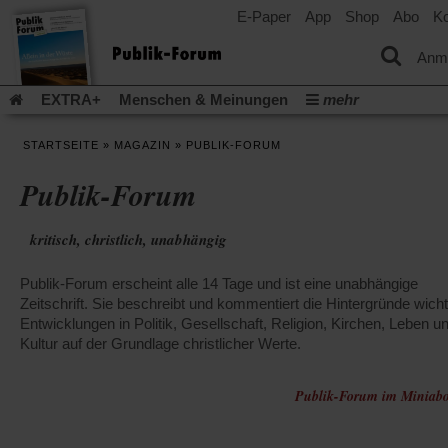
E-Paper
App
Shop
Abo
Ko
einem
neuen
Tab)
Anm
EXTRA+
Menschen & Meinungen
mehr
Religion & Kirchen
Politik & Gesellschaft
Leben & Kultur
STARTSEITE
»
MAGAZIN
»
PUBLIK-FORUM
Aufstehen & Handeln
Rezensionen
Publik-Forum Archiv
Publik-Forum
EXTRA
Edition
Dossier
Weisheitsletter
Spiritletter
Newsletter
Veranstaltungen
Wir über uns
kritisch, christlich, unabhängig
Leserinitiative Publik-Forum e.V.
Die Erderwärmung stopp
(Öffnet
(Öffnet
Urlaub und Nichtstun
Gefährlicher Reichtum
Krieg in Naho
Publik-Forum erscheint alle 14 Tage und ist eine unabhängige
in
in
(Öffnet
Gleichberechtigung
Künstliche Intelligenz
Was gibt Hoffn
einem
einem
Zeitschrift. Sie beschreibt und kommentiert die Hintergründe wicht
in
neuen
neuen
(Öffnet
(Öf
Krieg und Frieden
Entwicklungen in Politik, Gesellschaft, Religion, Kirchen, Leben u
Gott neu denken
Krieg in der Ukraine
einem
Tab)
Tab)
in
in
Kultur auf der Grundlage christlicher Werte.
neuen
Flucht und Migration
Video-Podcast »Veranstaltungen«
einem
ei
Tab)
neuen
ne
Podcast »Veranstaltungen«
Schriftgröße ändern:
Tab)
Publik-Forum im Miniabo
Ta