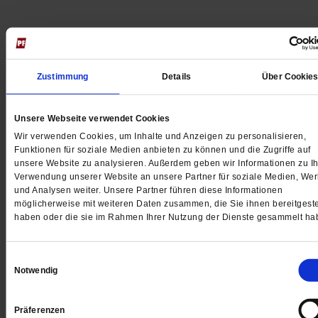
Teufel, Stille und Pralinen
Auch religionslose Zeitgenossen sind mitunter neugier
Zustimmung
Details
Über Cookie
Sie wollen wissen, was es mit der Bibel und Dämonen
sich hat. Bei den Jesuiten in Leipzig finden sie offene
Unsere Webseite verwendet Cookies
Gesprächspartner
/mehr
Wir verwenden Cookies, um Inhalte und Anzeigen zu personalisieren,
von
Thomas Seiterich
Funktionen für soziale Medien anbieten zu können und die Zugriffe auf
unsere Website zu analysieren. Außerdem geben wir Informationen zu Ih
Verwendung unserer Website an unsere Partner für soziale Medien, We
und Analysen weiter. Unsere Partner führen diese Informationen
möglicherweise mit weiteren Daten zusammen, die Sie ihnen bereitgeste
haben oder die sie im Rahmen Ihrer Nutzung der Dienste gesammelt ha
Glauben & Streiten
Verhaltene Vatikan-Kritik an US-Ordensfra
Einwilligungsauswahl
Notwendig
»Die Kirche verliert ihren Kern«
Präferenzen