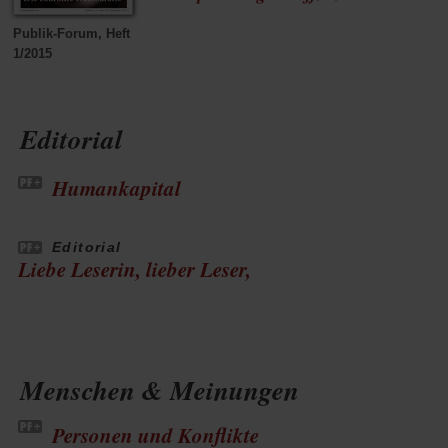
in
Publik-Forum, Heft
1/2015
einem
neuen
Editorial
Tab)
Humankapital
Editorial
Liebe Leserin, lieber Leser,
Menschen & Meinungen
Personen und Konflikte