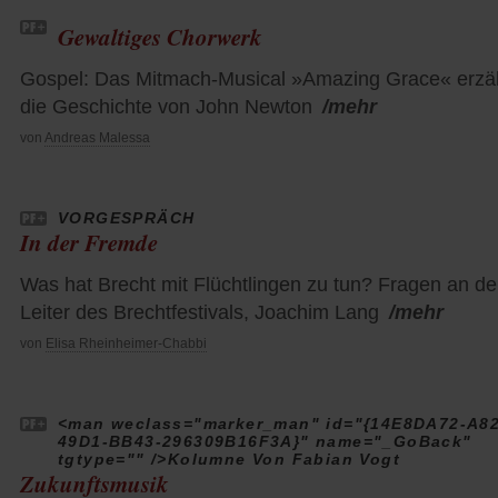
Gewaltiges Chorwerk
Gospel: Das Mitmach-Musical »Amazing Grace« erzäh
die Geschichte von John Newton
/mehr
von
Andreas Malessa
VORGESPRÄCH
In der Fremde
Was hat Brecht mit Flüchtlingen zu tun? Fragen an d
Leiter des Brechtfestivals, Joachim Lang
/mehr
von
Elisa Rheinheimer-Chabbi
<man weclass="marker_man" id="{14E8DA72-A8
49D1-BB43-296309B16F3A}" name="_GoBack"
tgtype="" />Kolumne Von Fabian Vogt
Zukunftsmusik