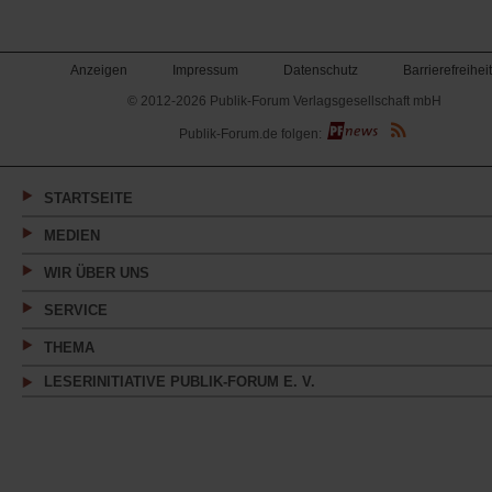
Anzeigen
Impressum
Datenschutz
Barrierefreiheit
© 2012-2026 Publik-Forum Verlagsgesellschaft mbH
(Öffnet
Publik-Forum.de folgen:
in
einem
neuen
Tab)
STARTSEITE
MEDIEN
WIR ÜBER UNS
SERVICE
THEMA
LESERINITIATIVE PUBLIK-FORUM E. V.