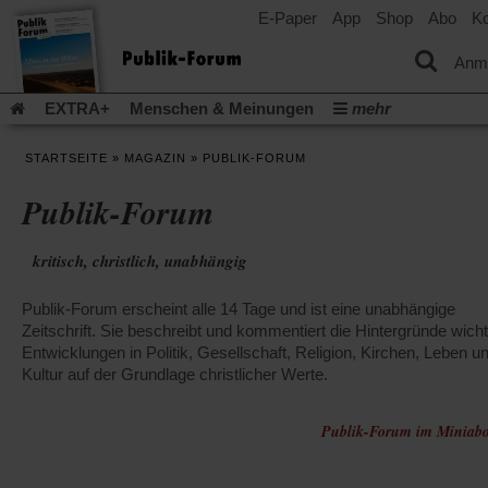
E-Paper
App
Shop
Abo
Ko
einem
neuen
Tab)
Anm
EXTRA+
Menschen & Meinungen
mehr
Religion & Kirchen
Politik & Gesellschaft
Leben & Kultur
STARTSEITE
»
MAGAZIN
»
PUBLIK-FORUM
Aufstehen & Handeln
Rezensionen
Publik-Forum Archiv
Publik-Forum
EXTRA
Edition
Dossier
Weisheitsletter
Spiritletter
Newsletter
Veranstaltungen
Wir über uns
kritisch, christlich, unabhängig
Leserinitiative Publik-Forum e.V.
Die Erderwärmung stopp
(Öffnet
(Öffnet
Urlaub und Nichtstun
Gefährlicher Reichtum
Krieg in Naho
Publik-Forum erscheint alle 14 Tage und ist eine unabhängige
in
in
(Öffnet
Gleichberechtigung
Künstliche Intelligenz
Was gibt Hoffn
einem
einem
Zeitschrift. Sie beschreibt und kommentiert die Hintergründe wicht
in
neuen
neuen
(Öffnet
(Öf
Krieg und Frieden
Entwicklungen in Politik, Gesellschaft, Religion, Kirchen, Leben u
Gott neu denken
Krieg in der Ukraine
einem
Tab)
Tab)
in
in
Kultur auf der Grundlage christlicher Werte.
neuen
Flucht und Migration
Video-Podcast »Veranstaltungen«
einem
ei
Tab)
neuen
ne
Podcast »Veranstaltungen«
Schriftgröße ändern:
Tab)
Publik-Forum im Miniabo
Ta