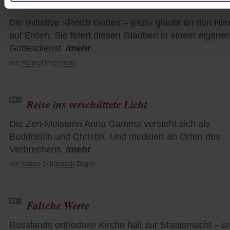
Der Globus neben dem Wein
Die Initiative »Reich Gottes – jetzt« glaubt an den Hi
auf Erden. Sie feiert diesen Glauben in einem eigene
Gottesdienst
/mehr
von
Hartmut Meesmann
Reise ins verschüttete Licht
Die Zen-Meisterin Anna Gamma versteht sich als
Buddhistin und Christin. Und meditiert an Orten des
Verbrechens
/mehr
von
Sabine Schüpbach Ziegler
Falsche Werte
Russlands orthodoxe Kirche hält zur Staatsmacht – u