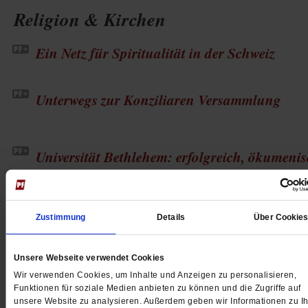
Religion & Kirchen
Ein Netz für Spiritualität in der Schweiz
Unterwegs zur Konziliaren Versammlung
Universität Bethlehem: erfolgreich, ökumeni
»Stille Helden«
Zustimmung
Details
Über Cookie
Schwenninger Protestanten halfen verfolgten Juden
/mehr
Unsere Webseite verwendet Cookies
Wir verwenden Cookies, um Inhalte und Anzeigen zu personalisieren,
von
Thomas Seiterich
Funktionen für soziale Medien anbieten zu können und die Zugriffe auf
unsere Website zu analysieren. Außerdem geben wir Informationen zu Ih