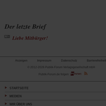
Der letzte Brief
Liebe Mitbürger!
Anzeigen
Impressum
Datenschutz
Barrierefreiheit
© 2012-2026 Publik-Forum Verlagsgesellschaft mbH
(Öffnet
Publik-Forum.de folgen:
in
einem
neuen
Tab)
STARTSEITE
MEDIEN
WIR ÜBER UNS