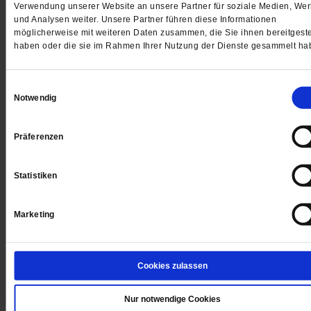
Verwendung unserer Website an unsere Partner für soziale Medien, We
Erotisches Begehren
und Analysen weiter. Unsere Partner führen diese Informationen
möglicherweise mit weiteren Daten zusammen, die Sie ihnen bereitgeste
haben oder die sie im Rahmen Ihrer Nutzung der Dienste gesammelt ha
Aktuelle Sex-Bestseller zeigen: Die menschliche
Sexualität ist nicht immer ein harmloses Vergnügen. 
diese Einsicht rechtfertigt keine kirchliche Verbotsmor
Einwilligungsauswahl
Notwendig
/mehr
von
Theresia Heimerl
Präferenzen
Dealer, King und Gospel
Statistiken
Crossing Over: Kirchliche Mitarbeiter aus Deutschlan
Marketing
lassen sich von Gemeinden des Bistums Chicago
inspirieren
/mehr
von
Michael Hollenbach
Cookies zulassen
Nur notwendige Cookies