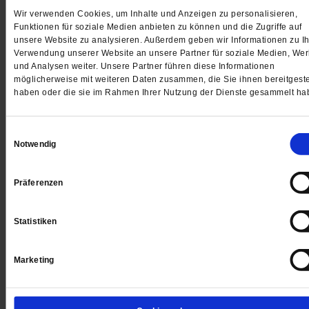
Nach dem Tod ihrer Mutter konnte sie nicht mehr dicht
Wir verwenden Cookies, um Inhalte und Anzeigen zu personalisieren,
also begann sie zu erzählen: Nora Gomringer holt die
Funktionen für soziale Medien anbieten zu können und die Zugriffe auf
unsere Website zu analysieren. Außerdem geben wir Informationen zu Ih
Mutter heraus aus dem Schatten des berühmten Vater
Verwendung unserer Website an unsere Partner für soziale Medien, We
Und begegnet dem Kind, das sie selbst war. Ein Gesp
und Analysen weiter. Unsere Partner führen diese Informationen
über Wut, Glaube und das Vermissen.
/mehr
möglicherweise mit weiteren Daten zusammen, die Sie ihnen bereitgeste
haben oder die sie im Rahmen Ihrer Nutzung der Dienste gesammelt ha
von
Anne Strotmann.
Einwilligungsauswahl
Notwendig
Präferenzen
Statistiken
Marketing