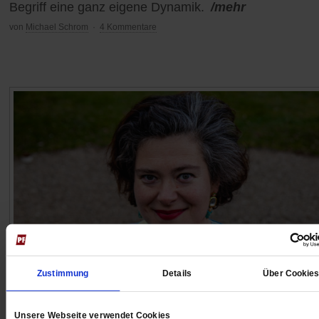
Begriff eine ganz eigene Dynamik.
/mehr
von
Michael Schrom
·
4 Kommentare
Zustimmung
Details
Über Cookie
Nora Gomringer
Mit der Trauer weitergehen
Unsere Webseite verwendet Cookies