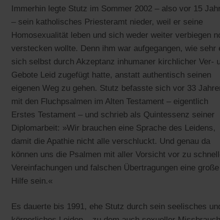
Immerhin legte Stutz im Sommer 2002 – also vor 15 Jah
– sein katholisches Priesteramt nieder, weil er seine
Homosexualität leben und sich weder weiter verbiegen n
verstecken wollte. Denn ihm war aufgegangen, wie sehr 
sich selbst durch Akzeptanz inhumaner kirchlicher Ver- 
Gebote Leid zugefügt hatte, anstatt authentisch seinen
eigenen Weg zu gehen. Stutz befasste sich vor 33 Jahre
mit den Fluchpsalmen im Alten Testament – eigentlich
Erstes Testament – und schrieb als Quintessenz seiner
Diplomarbeit: »Wir brauchen eine Sprache des Leidens,
damit die Apathie nicht alle verschluckt. Und genau da
können uns die Psalmen mit aller Vorsicht vor zu schnel
Vereinfachungen und falschen Übertragungen eine große
Hilfe sein.«
Es dauerte bis 1991, ehe Stutz durch sein seelisches un
körperliches Leiden – zu dem auch sexueller Missbrauch