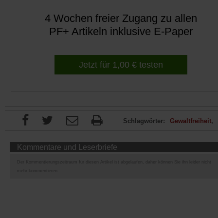
4 Wochen freier Zugang zu allen
PF+ Artikeln inklusive E-Paper
Jetzt für 1,00 € testen
Schlagwörter:
Gewaltfreiheit
Kommentare und Leserbriefe
Der Kommentierungszeitraum für diesen Artikel ist abgelaufen, daher können Sie ihn leider nicht
mehr kommentieren.