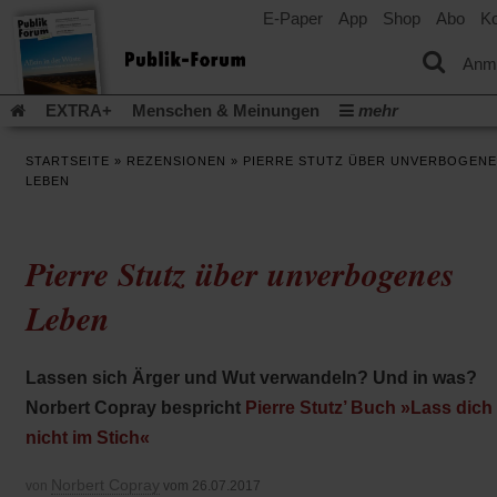
E-Paper
App
Shop
Abo
Ko
einem
neuen
Tab)
Anm
EXTRA+
Menschen & Meinungen
mehr
Religion & Kirchen
Politik & Gesellschaft
Leben & Kultur
STARTSEITE
»
REZENSIONEN
»
PIERRE STUTZ ÜBER UNVERBOGEN
Aufstehen & Handeln
Rezensionen
Publik-Forum Archiv
LEBEN
EXTRA
Edition
Dossier
Weisheitsletter
Spiritletter
Newsletter
Veranstaltungen
Wir über uns
Pierre Stutz über unverbogenes
Leserinitiative Publik-Forum e.V.
Die Erderwärmung stopp
(Öffnet
(Öffnet
Urlaub und Nichtstun
Gefährlicher Reichtum
Krieg in Naho
Leben
in
in
(Öffnet
Gleichberechtigung
Künstliche Intelligenz
Was gibt Hoffn
einem
einem
in
neuen
neuen
(Öffnet
(Öf
Krieg und Frieden
Gott neu denken
Krieg in der Ukraine
einem
Tab)
Tab)
Lassen sich Ärger und Wut verwandeln? Und in was?
in
in
neuen
Flucht und Migration
Video-Podcast »Veranstaltungen«
einem
ei
Tab)
Norbert Copray bespricht
Pierre Stutz’ Buch »Lass dich
neuen
ne
Podcast »Veranstaltungen«
Schriftgröße ändern:
nicht im Stich«
Tab)
Ta
Norbert Copray
von
vom 26.07.2017