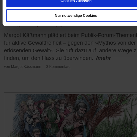
Cookies zulassen
Evangelischer Kirchentag in Hannover
Nur notwendige Cookies
Mutig, stark, beherzt für Frieden eintreten
Margot Käßmann plädiert beim Publik-Forum-Themen
für aktive Gewaltfreiheit – gegen den »Mythos von der
erlösenden Gewalt«. Sie ruft dazu auf, andere Wege z
finden, um den Hass zu überwinden.
/mehr
von
Margot Kässmann
·
3 Kommentare