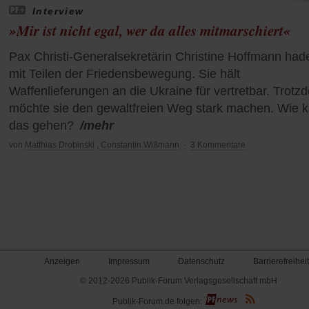
Interview
»Mir ist nicht egal, wer da alles mitmarschiert«
Pax Christi-Generalsekretärin Christine Hoffmann hade
mit Teilen der Friedensbewegung. Sie hält
Waffenlieferungen an die Ukraine für vertretbar. Trotz
möchte sie den gewaltfreien Weg stark machen. Wie 
das gehen?
/mehr
von
Matthias Drobinski
,
Constantin Wißmann
·
3 Kommentare
Anzeigen
Impressum
Datenschutz
Barrierefreiheit
© 2012-2026 Publik-Forum Verlagsgesellschaft mbH
(Öffnet
Publik-Forum.de folgen:
in