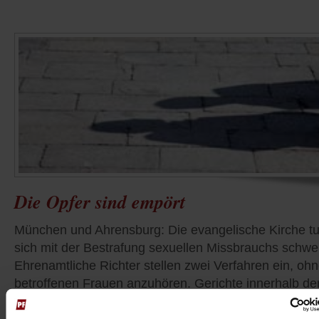
Die Opfer sind empört
München und Ahrensburg: Die evangelische Kirche tu
sich mit der Bestrafung sexuellen Missbrauchs schwe
Ehrenamtliche Richter stellen zwei Verfahren ein, ohn
betroffenen Frauen anzuhören. Gerichte innerhalb de
EKD urteilen unterschiedlich
/mehr