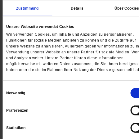
von
Christoph Fleischmann
Zustimmung
Details
Über Cookie
Unsere Webseite verwendet Cookies
Wir verwenden Cookies, um Inhalte und Anzeigen zu personalisieren,
Funktionen für soziale Medien anbieten zu können und die Zugriffe auf
unsere Website zu analysieren. Außerdem geben wir Informationen zu Ih
Verwendung unserer Website an unsere Partner für soziale Medien, We
und Analysen weiter. Unsere Partner führen diese Informationen
möglicherweise mit weiteren Daten zusammen, die Sie ihnen bereitgeste
haben oder die sie im Rahmen Ihrer Nutzung der Dienste gesammelt ha
Einwilligungsauswahl
»Ich bin kein Opfer«
Notwendig
Berthold Pleiß und Anke Steinbrügge erzählen von ih
Präferenzen
Schicksal, das im Bauch ihrer Mütter begann, als die
Schlafstörungen hatten und Contergan nahmen: Eine
vielen spannenden Geschichten im neuen Publik- Fo
Statistiken
Extra Leben
/mehr