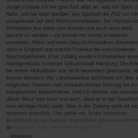
Junge schaute ich mir gern fast alles an, was mit Sport z
hatte, und las dann darüber, den Sportteil der
FAZ
vor mi
ausgebreitet auf dem Wohnzimmerboden. Bei Olympia o
Wimbledon live dabei sein können und auch noch dafür
bezahlt zu werden – ich konnte mir nichts schöneres
vorstellen. Abitur und mein Geschichtsstudium absolviert
dann in England und machte Praktika bei verschiedenen
Sportredaktionen. Eher zufällig wurde ich Redakteur eine
Anzeigenblatts in meiner Geburtsstadt Hamburg. Die Arbe
bei einem »Käseblatt« war nicht besonders glamourös, a
extrem lehrreich. Als Lokalredakteur berichtete ich über a
möglichen Themen, vom verkaufsoffenen Sonntag bis zu
komplizierten Bauverfahren. Und ich merkte, wie vielseiti
dieser Beruf sein kann und auch, dass er in der Gesellsc
eine wichtige Rolle spielt. Was in der Zeitung steht ist wic
meistens jedenfalls. Das gefiel mir. In der intensiven
Ausbildung an der
Berliner Journalisten-Schule
wurde me
Bewusstsein dafür noch einmal geschärft.
Weiterlesen