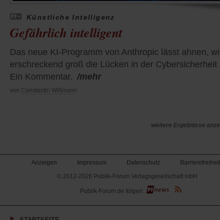
Künstliche Intelligenz
Gefährlich intelligent
Das neue KI-Programm von Anthropic lässt ahnen, w
erschreckend groß die Lücken in der Cybersicherheit 
Ein Kommentar.
/mehr
von
Constantin Wißmann
weitere Ergebnisse anze
Anzeigen
Impressum
Datenschutz
Barrierefreiheit
© 2012-2026 Publik-Forum Verlagsgesellschaft mbH
(Öffnet
Publik-Forum.de folgen:
in
einem
neuen
Tab)
STARTSEITE