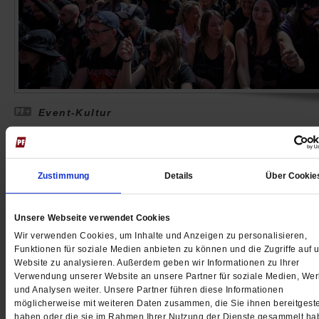
Event-Kultur
Live is Life
Viele Menschen zahlen horrende Preise, um bei
Zustimmung
Details
Über Cookie
Konzerten und Sportereignissen dabei zu sein. Das h
auch mit einer Sehnsucht zu tun. Ein Kommentar.
/m
Unsere Webseite verwendet Cookies
von
Constantin Wißmann
Wir verwenden Cookies, um Inhalte und Anzeigen zu personalisieren,
Funktionen für soziale Medien anbieten zu können und die Zugriffe auf 
Website zu analysieren. Außerdem geben wir Informationen zu Ihrer
Verwendung unserer Website an unsere Partner für soziale Medien, We
und Analysen weiter. Unsere Partner führen diese Informationen
möglicherweise mit weiteren Daten zusammen, die Sie ihnen bereitgeste
haben oder die sie im Rahmen Ihrer Nutzung der Dienste gesammelt ha