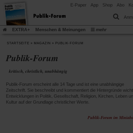
E-Paper
App
Shop
Abo
Ko
einem
neuen
Tab)
Anm
EXTRA+
Menschen & Meinungen
mehr
Religion & Kirchen
Politik & Gesellschaft
Leben & Kultur
STARTSEITE
»
MAGAZIN
»
PUBLIK-FORUM
Aufstehen & Handeln
Rezensionen
Publik-Forum Archiv
Publik-Forum
EXTRA
Edition
Dossier
Weisheitsletter
Spiritletter
Newsletter
Veranstaltungen
Wir über uns
kritisch, christlich, unabhängig
Leserinitiative Publik-Forum e.V.
Die Erderwärmung stopp
(Öffnet
(Öffnet
Urlaub und Nichtstun
Gefährlicher Reichtum
Krieg in Naho
Publik-Forum erscheint alle 14 Tage und ist eine unabhängige
in
in
(Öffnet
Gleichberechtigung
Künstliche Intelligenz
Was gibt Hoffn
einem
einem
Zeitschrift. Sie beschreibt und kommentiert die Hintergründe wicht
in
neuen
neuen
(Öffnet
(Öf
Krieg und Frieden
Entwicklungen in Politik, Gesellschaft, Religion, Kirchen, Leben u
Gott neu denken
Krieg in der Ukraine
einem
Tab)
Tab)
in
in
Kultur auf der Grundlage christlicher Werte.
neuen
Flucht und Migration
Video-Podcast »Veranstaltungen«
einem
ei
Tab)
neuen
ne
Podcast »Veranstaltungen«
Schriftgröße ändern:
Tab)
Publik-Forum im Miniabo
Ta