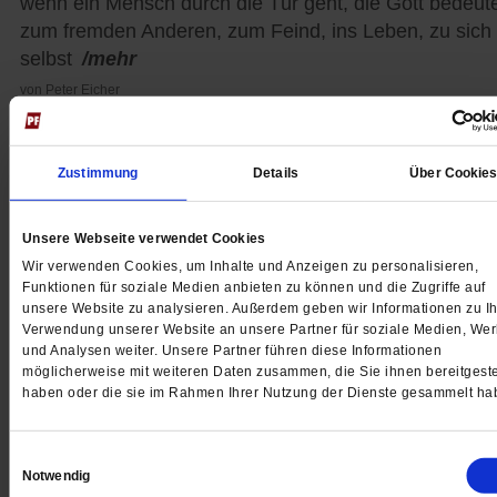
wenn ein Mensch durch die Tür geht, die Gott bedeute
zum fremden Anderen, zum Feind, ins Leben, zu sich
selbst
/mehr
von
Peter Eicher
Frei von der Angst vor diesem Leben
Zustimmung
Details
Über Cookie
von
Bettina Röder
Unsere Webseite verwendet Cookies
Wir verwenden Cookies, um Inhalte und Anzeigen zu personalisieren,
Funktionen für soziale Medien anbieten zu können und die Zugriffe auf
»Spuren im Leben hinterlassen«
unsere Website zu analysieren. Außerdem geben wir Informationen zu Ih
Verwendung unserer Website an unsere Partner für soziale Medien, We
Frei, geborgen, getröstet und daher fröhlich: So könn
und Analysen weiter. Unsere Partner führen diese Informationen
möglicherweise mit weiteren Daten zusammen, die Sie ihnen bereitgeste
Christen mutig Verantwortung übernehmen in der Wel
haben oder die sie im Rahmen Ihrer Nutzung der Dienste gesammelt ha
/mehr
von
Reinhard Höppner
,
Renate
Einwilligungsauswahl
Notwendig