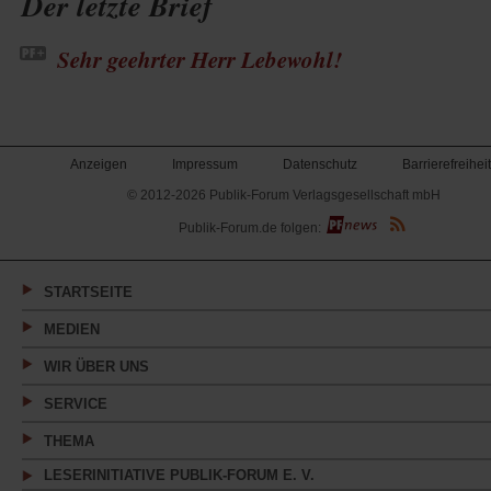
Der letzte Brief
Sehr geehrter Herr Lebewohl!
Anzeigen
Impressum
Datenschutz
Barrierefreiheit
© 2012-2026 Publik-Forum Verlagsgesellschaft mbH
(Öffnet
Publik-Forum.de folgen:
in
einem
neuen
Tab)
STARTSEITE
MEDIEN
WIR ÜBER UNS
SERVICE
THEMA
LESERINITIATIVE PUBLIK-FORUM E. V.