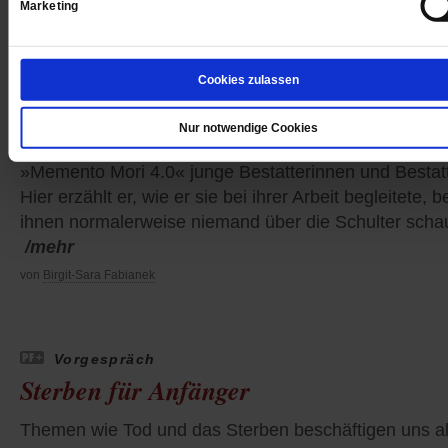
Marketing
Im Blick
Cookies zulassen
Nah am Leben, nah am Tod
Nur notwendige Cookies
Andreas Teichmann porträtiert in seinem Fotoprojekt
»Memento Mori 4.0« junge Bestatterinnen und Bestatt
Hier erzählt er, wie er sie bei ihrer Arbeit begleitete, b
ihnen normalerweise niemand über die Schulter schau
/mehr
von
Birgit-Sara Fabianek
Vorgespräch
Sterben für Anfänger
Themen wie Tod und das Sterben beschäftigen uns al