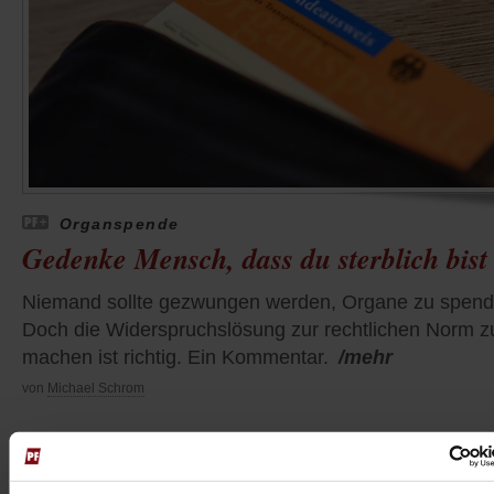
Organspende
Gedenke Mensch, dass du sterblich bist
Niemand sollte gezwungen werden, Organe zu spend
Doch die Widerspruchslösung zur rechtlichen Norm z
machen ist richtig. Ein Kommentar.
/mehr
von
Michael Schrom