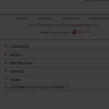
mehr Artikel anz
Anzeigen
Impressum
Datenschutz
Barrierefreiheit
© 2012-2026 Publik-Forum Verlagsgesellschaft mbH
(Öffnet
Publik-Forum.de folgen:
in
einem
neuen
Tab)
STARTSEITE
MEDIEN
WIR ÜBER UNS
SERVICE
THEMA
LESERINITIATIVE PUBLIK-FORUM E. V.