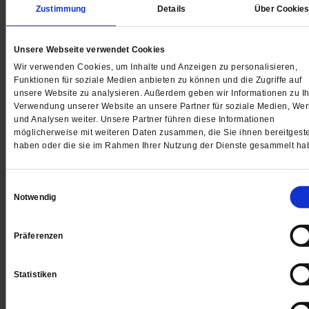
Zustimmung
Details
Über Cookie
Unsere Webseite verwendet Cookies
Wir verwenden Cookies, um Inhalte und Anzeigen zu personalisieren,
Funktionen für soziale Medien anbieten zu können und die Zugriffe auf
unsere Website zu analysieren. Außerdem geben wir Informationen zu Ih
Verwendung unserer Website an unsere Partner für soziale Medien, We
und Analysen weiter. Unsere Partner führen diese Informationen
möglicherweise mit weiteren Daten zusammen, die Sie ihnen bereitgeste
haben oder die sie im Rahmen Ihrer Nutzung der Dienste gesammelt ha
Pro und Contra
Soll palliative Versorgung Suizidbeihilfe
Einwilligungsauswahl
Notwendig
einschließen?
Die Palliativmedizin lindert Symptome wie Schmerzen
Präferenzen
Atemnot oder Übelkeit, sie verbessert die Lebensquali
in der letzten Lebensspanne. Beihilfe zum Suizid gehö
Statistiken
nicht dazu. Sollte sich das ändern?
/mehr
5 Kommentare