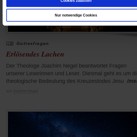
Cookies zulassen
Nur notwendige Cookies
Gottesfragen
Erlösendes Lachen
Der Theologe Joachim Negel beantwortet Fragen
unserer Leserinnen und Leser. Diesmal geht es um d
theologische Bedeutung des Kreuzestodes Jesu
/me
von
Joachim Negel