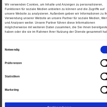
Wir verwenden Cookies, um Inhalte und Anzeigen zu personalisieren,
Funktionen für soziale Medien anbieten zu können und die Zugriffe auf
unsere Website zu analysieren. Außerdem geben wir Informationen zu Ih
Verwendung unserer Website an unsere Partner für soziale Medien, We
und Analysen weiter. Unsere Partner führen diese Informationen
Gottesfragen
möglicherweise mit weiteren Daten zusammen, die Sie ihnen bereitgeste
Der Schatten unserer Existenz
haben oder die sie im Rahmen Ihrer Nutzung der Dienste gesammelt ha
Der Theologe Joachim Negel beantwortet Fragen uns
Einwilligungsauswahl
Leserinnen und Leser. Diesmal geht es um das Böse 
Notwendig
der Welt.
/mehr
von
Joachim Negel
Präferenzen
Statistiken
Marketing