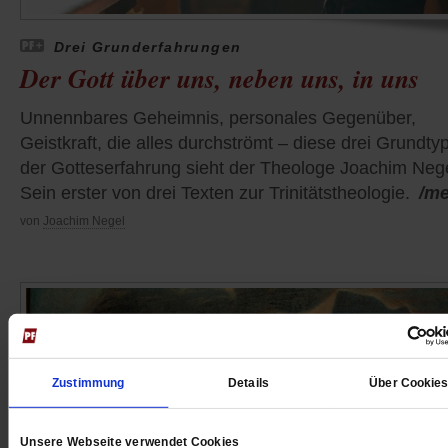
Drei Grunderfahrungen
Der Gott über uns, neben uns, in uns
Unnennbares Geheimnis, personales Gegenüber,
Geistkraft, die alles durchströmt – diese drei Grundty
der Gotteserfahrung sieht der Theologe Joachim Nege
Sein erster von drei Texten zur Trinitätstheologie.
/m
von
Joachim Negel
Zustimmung
Details
Über Cookie
Unsere Webseite verwendet Cookies