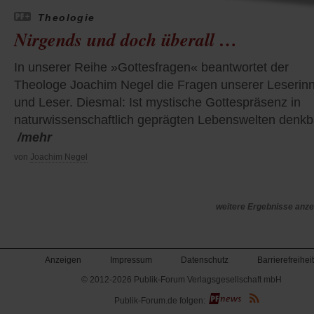
Theologie
Nirgends und doch überall …
In unserer Reihe »Gottesfragen« beantwortet der
Theologe Joachim Negel die Fragen unserer Leserin
und Leser. Diesmal: Ist mystische Gottespräsenz in
naturwissenschaftlich geprägten Lebenswelten denkb
/mehr
von
Joachim Negel
weitere Ergebnisse anze
Anzeigen
Impressum
Datenschutz
Barrierefreiheit
© 2012-2026 Publik-Forum Verlagsgesellschaft mbH
(Öffnet
Publik-Forum.de folgen:
in
einem