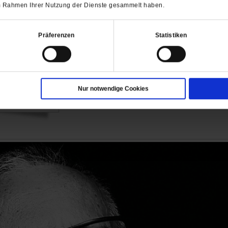
 im Rahmen Ihrer Nutzung der Dienste gesammelt haben.
Nach dem Lärm von Tag und Jah
Endlich Stille
Präferenzen
Statistiken
Gott sei ein stiller Geist, schreibt d
wir Stille brauchen, um die Kräfte zu
abhängt.
/mehr
Nur notwendige Cookies
von
Iris Wolff
·
3 Kommentare