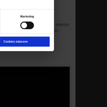
r
Marketing
er Mystiker Gerhard Tersteegen. Warum
 spüren, von denen unser Leben
Cookies zulassen