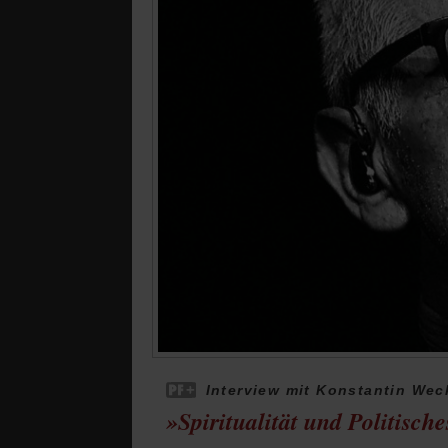
Interview mit Konstantin Wec
»Spiritualität und Politisc