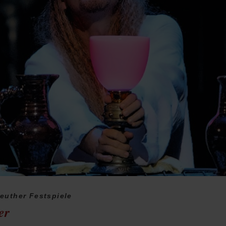
euther Festspiele
er