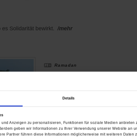
es Solidarität bewirkt.
/mehr
Ramadan
Fasten, das den Geist nährt
Ramadan in Istanbul: Der Sufi-Dichte
vorgetragen. Er sieht Fasten als Läut
Details
von
Marian Brehmer
es
und Anzeigen zu personalisieren, Funktionen für soziale Medien anbieten z
ßerdem geben wir Informationen zu Ihrer Verwendung unserer Website an un
re Partner führen diese Informationen möglicherweise mit weiteren Daten 