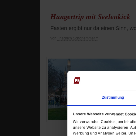
Hungertrip mit Seelenkick
Fasten ergibt nur da einen Sinn, wo 
von
Friedrich Schorlemmer †
Zustimmung
Unsere Webseite verwendet Cooki
Wir verwenden Cookies, um Inhalte 
unsere Website zu analysieren. Au
Werbung und Analysen weiter. Unse