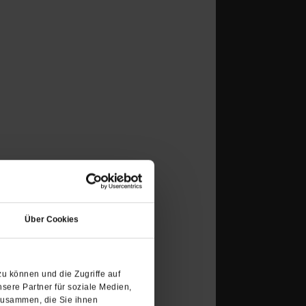
(Öffnet
r Rumi wird im Fernsehen
in
erung des Ichs.
/mehr
Über Cookies
einem
neuen
Tab)
u können und die Zugriffe auf
sere Partner für soziale Medien,
zusammen, die Sie ihnen