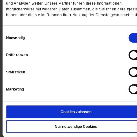
und Analysen weiter. Unsere Partner führen diese Informationen
zusammengehören.
/mehr
möglicherweise mit weiteren Daten zusammen, die Sie ihnen bereitgeste
von
Gotthard Fuchs
haben oder die sie im Rahmen Ihrer Nutzung der Dienste gesammelt ha
Einwilligungsauswahl
Notwendig
Präferenzen
Statistiken
Marketing
Cookies zulassen
Donald Trump wütet gegen Papst Leo XIV.
Nur notwendige Cookies
Narziss und Papstmund