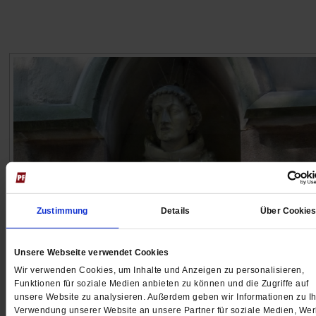
Zustimmung
Details
Über Cookie
Geist und Sinn
Unsere Webseite verwendet Cookies
Gottes Doppelstrategie
Wir verwenden Cookies, um Inhalte und Anzeigen zu personalisieren,
Funktionen für soziale Medien anbieten zu können und die Zugriffe auf
Der Prediger Johannes Tauler erkannte schon im 14.
unsere Website zu analysieren. Außerdem geben wir Informationen zu Ih
Jahrhundert, dass Psychologie und Theologie
Verwendung unserer Website an unsere Partner für soziale Medien, We