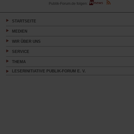
(Öffnet
Publik-Forum.de folgen:
in
einem
neuen
Tab)
STARTSEITE
MEDIEN
WIR ÜBER UNS
SERVICE
THEMA
LESERINITIATIVE PUBLIK-FORUM E. V.