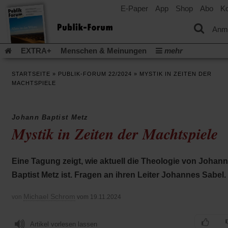
E-Paper
App
Shop
Abo
Ko
einem
neuen
Tab)
Anm
EXTRA+
Menschen & Meinungen
mehr
Religion & Kirchen
Politik & Gesellschaft
Leben & Kultur
STARTSEITE
»
PUBLIK-FORUM 22/2024
»
MYSTIK IN ZEITEN DER
Aufstehen & Handeln
Rezensionen
Publik-Forum Archiv
MACHTSPIELE
EXTRA
Edition
Dossier
Weisheitsletter
Spiritletter
Newsletter
Veranstaltungen
Wir über uns
Johann Baptist Metz
Leserinitiative Publik-Forum e.V.
Die Erderwärmung stopp
Mystik in Zeiten der Machtspiele
(Öffnet
(Öffnet
Urlaub und Nichtstun
Gefährlicher Reichtum
Krieg in Naho
in
in
(Öffnet
Gleichberechtigung
Künstliche Intelligenz
Was gibt Hoffn
einem
einem
in
Eine Tagung zeigt, wie aktuell die Theologie von Johann
neuen
neuen
(Öffnet
(Öf
Krieg und Frieden
Gott neu denken
Krieg in der Ukraine
einem
Tab)
Tab)
in
in
Baptist Metz ist. Fragen an ihren Leiter Johannes Sabel.
neuen
Flucht und Migration
Video-Podcast »Veranstaltungen«
einem
ei
Tab)
neuen
ne
Podcast »Veranstaltungen«
Schriftgröße ändern:
Michael Schrom
von
vom 19.11.2024
Tab)
Ta
Artikel vorlesen lassen