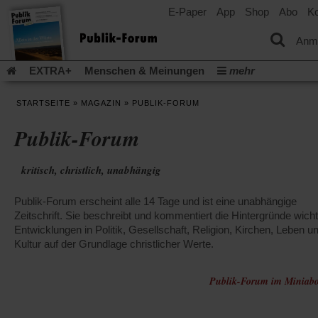
E-Paper
App
Shop
Abo
Ko
einem
neuen
Tab)
Anm
EXTRA+
Menschen & Meinungen
mehr
Religion & Kirchen
Politik & Gesellschaft
Leben & Kultur
STARTSEITE
»
MAGAZIN
»
PUBLIK-FORUM
Aufstehen & Handeln
Rezensionen
Publik-Forum Archiv
Publik-Forum
EXTRA
Edition
Dossier
Weisheitsletter
Spiritletter
Newsletter
Veranstaltungen
Wir über uns
kritisch, christlich, unabhängig
Leserinitiative Publik-Forum e.V.
Die Erderwärmung stopp
(Öffnet
(Öffnet
Urlaub und Nichtstun
Gefährlicher Reichtum
Krieg in Naho
Publik-Forum erscheint alle 14 Tage und ist eine unabhängige
in
in
(Öffnet
Gleichberechtigung
Künstliche Intelligenz
Was gibt Hoffn
einem
einem
Zeitschrift. Sie beschreibt und kommentiert die Hintergründe wicht
in
neuen
neuen
(Öffnet
(Öf
Krieg und Frieden
Entwicklungen in Politik, Gesellschaft, Religion, Kirchen, Leben u
Gott neu denken
Krieg in der Ukraine
einem
Tab)
Tab)
in
in
Kultur auf der Grundlage christlicher Werte.
neuen
Flucht und Migration
Video-Podcast »Veranstaltungen«
einem
ei
Tab)
neuen
ne
Podcast »Veranstaltungen«
Schriftgröße ändern:
Tab)
Publik-Forum im Miniabo
Ta