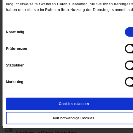
vielen Stellen krank. Und wird längst für viele Engagie
möglicherweise mit weiteren Daten zusammen, die Sie ihnen bereitgeste
zur Last
/mehr
haben oder die sie im Rahmen Ihrer Nutzung der Dienste gesammelt ha
von
Hartmut Meesmann
,
Barbara Tambour
Einwilligungsauswahl
Notwendig
Präferenzen
Religion & Kirchen
Statistiken
Angst vor dem Jüdischen
Jesus von Nazareth war immer ein Jude geblieben.
Marketing
Diese Tatsache beunruhigt viele Christen – und auch 
Theologen. Doch eine Neuorientierung des Christent
ist unausweichlich
/mehr
Cookies zulassen
von
Norbert Reck
Nur notwendige Cookies
Luthers offene Wunden