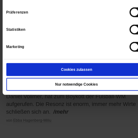
Präferenzen
Statistiken
Marketing
Fußball-WM
Cookies zulassen
»Kein Katar in meiner Kneipe«
Nur notwendige Cookies
Der Wirt der Düsseldorfer Kneipe Retematäng, Micha
Daniel Vollmer, hat zum Boykott der Fußball-WM
aufgerufen. Die Resonz ist enorm, immer mehr Wirte
schließen sich an.
/mehr
von
Ebba Hagenberg-Miliu