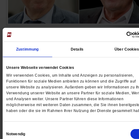
Pro und Contra
Fernsehboykott der Fußball-WM?
Zustimmung
Details
Über Cookie
In Katar findet das Sportereignis des Jahres statt: 32
Nationalteams spielen um den Titel des Fußball-
Unsere Webseite verwendet Cookies
Weltmeisters. Doch nach wie vor werden im
Wir verwenden Cookies, um Inhalte und Anzeigen zu personalisieren,
Gastgeberland eklatant die Menschenrechte verletzt.
Funktionen für soziale Medien anbieten zu können und die Zugriffe auf
Sollte man da nicht aufs Mitfiebern verzichten? Stim
unsere Website zu analysieren. Außerdem geben wir Informationen zu Ih
Verwendung unserer Website an unsere Partner für soziale Medien, We
Sie hier ab!
/mehr
und Analysen weiter. Unsere Partner führen diese Informationen
7 Kommentare
möglicherweise mit weiteren Daten zusammen, die Sie ihnen bereitgeste
haben oder die sie im Rahmen Ihrer Nutzung der Dienste gesammelt ha
Einwilligungsauswahl
Notwendig