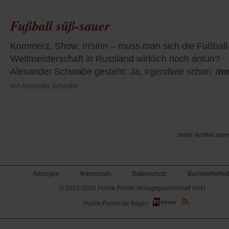
Fußball süß-sauer
Kommerz, Show, Irrsinn – muss man sich die Fußball
Weltmeisterschaft in Russland wirklich noch antun?
Alexander Schwabe gesteht: Ja, irgendwie schon
/m
von
Alexander Schwabe
mehr Artikel anz
Anzeigen
Impressum
Datenschutz
Barrierefreiheit
© 2012-2026 Publik-Forum Verlagsgesellschaft mbH
(Öffnet
Publik-Forum.de folgen:
in
einem
neuen
Tab)