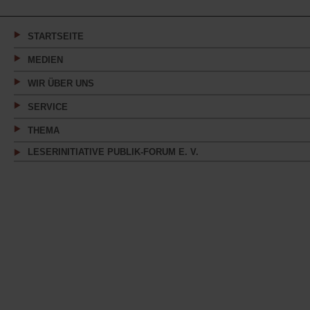
in
einem
neuen
Tab)
STARTSEITE
MEDIEN
WIR ÜBER UNS
SERVICE
THEMA
LESERINITIATIVE PUBLIK-FORUM E. V.