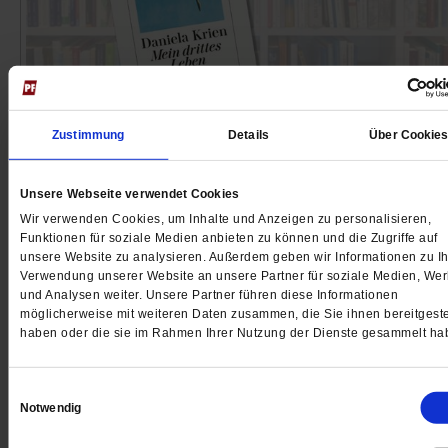
Buchtipp
Wie weiterleben, wenn das einzige Kind
Zustimmung
Details
Über Cookie
stirbt?
Unsere Webseite verwendet Cookies
Daniela Kriens Roman »Mein drittes Leben« handelt 
Wir verwenden Cookies, um Inhalte und Anzeigen zu personalisieren,
dem Verlust der Tochter und ihrem langen Weg zurüc
Funktionen für soziale Medien anbieten zu können und die Zugriffe auf
Leben.
/mehr
unsere Website zu analysieren. Außerdem geben wir Informationen zu Ih
Verwendung unserer Website an unsere Partner für soziale Medien, We
von
Marie Lou Steinig
und Analysen weiter. Unsere Partner führen diese Informationen
möglicherweise mit weiteren Daten zusammen, die Sie ihnen bereitgeste
haben oder die sie im Rahmen Ihrer Nutzung der Dienste gesammelt ha
Zusammen …
Einwilligungsauswahl
Notwendig
/mehr