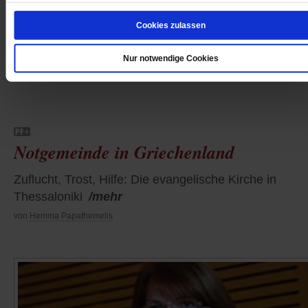
Cookies zulassen
Personen und Konflikte
Nur notwendige Cookies
/mehr
Notgemeinde in Griechenland
Zuflucht, Trost, Hilfe: Die evangelische Kirche in
Thessaloniki
/mehr
von
Hemma Papathemelis