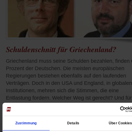
Schuldenschnitt für Griechenland?
Griechenland muss seine Schulden bezahlen, finden 
Prozent der Deutschen. Die meisten europäischen
Regierungen bestehen ebenfalls auf den laufenden
Verträgen. Doch in den USA und England, in globalen
Institutionen, mehren sich die Stimmen, die eine
Entlastung fordern. Welcher Weg ist gerecht? Und für
wen? Das wollen wir von Ihnen in unserer Umfrage
wissen. Ein Pro- und Contra lesen Sie hier
/mehr
von
Jürgen Kaiser
,
Martin J. Wilde
·
4 Kommentare
Zustimmung
Details
Über Cookie