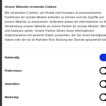
Unsere Webseite verwendet Cookies
Wir verwenden Cookies, um Inhalte und Anzeigen zu personalisieren,
Funktionen für soziale Medien anbieten zu können und die Zugriffe auf
unsere Website zu analysieren. Außerdem geben wir Informationen zu Ih
Verwendung unserer Website an unsere Partner für soziale Medien, We
und Analysen weiter. Unsere Partner führen diese Informationen
möglicherweise mit weiteren Daten zusammen, die Sie ihnen bereitgeste
haben oder die sie im Rahmen Ihrer Nutzung der Dienste gesammelt ha
Einwilligungsauswahl
Notwendig
»Bloß keine Rettung mehr!«
Präferenzen
Griechenland zwischen Armut, Faschismus und
Solidarität: Wie die Sparpolitik der Europäischen Unio
Statistiken
Menschen bedroht – und die Demokratie
/mehr
von
Chrissi Wilkens
Marketing