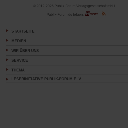
© 2012-2026 Publik-Forum Verlagsgesellschaft mbH
(Öffnet
Publik-Forum.de folgen:
in
einem
neuen
Tab)
STARTSEITE
MEDIEN
WIR ÜBER UNS
SERVICE
THEMA
LESERINITIATIVE PUBLIK-FORUM E. V.