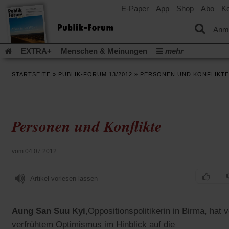
E-Paper
App
Shop
Abo
Ko
einem
neuen
Tab)
Anm
EXTRA+
Menschen & Meinungen
mehr
Religion & Kirchen
Politik & Gesellschaft
Leben & Kultur
STARTSEITE
»
PUBLIK-FORUM 13/2012
»
PERSONEN UND KONFLIKTE
Aufstehen & Handeln
Rezensionen
Publik-Forum Archiv
EXTRA
Edition
Dossier
Weisheitsletter
Spiritletter
Newsletter
Veranstaltungen
Wir über uns
Personen und Konflikte
Leserinitiative Publik-Forum e.V.
Die Erderwärmung stopp
(Öffnet
(Öffnet
Urlaub und Nichtstun
Gefährlicher Reichtum
Krieg in Naho
in
in
(Öffnet
Gleichberechtigung
Künstliche Intelligenz
Was gibt Hoffn
vom 04.07.2012
einem
einem
in
neuen
neuen
(Öffnet
(Öf
Krieg und Frieden
Gott neu denken
Krieg in der Ukraine
einem
Tab)
Tab)
in
in
neuen
Artikel vorlesen lassen
Flucht und Migration
Video-Podcast »Veranstaltungen«
einem
ei
Tab)
neuen
ne
Podcast »Veranstaltungen«
Schriftgröße ändern:
Tab)
Ta
Aung San Suu Kyi
,
Oppositionspolitikerin in Birma, hat v
verfrühtem Optimismus im Hinblick auf die