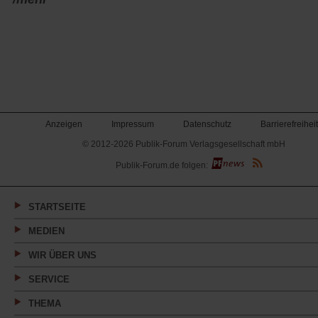
Anzeigen
Impressum
Datenschutz
Barrierefreiheit
© 2012-2026 Publik-Forum Verlagsgesellschaft mbH
(Öffnet
Publik-Forum.de folgen:
in
einem
neuen
Tab)
STARTSEITE
MEDIEN
WIR ÜBER UNS
SERVICE
THEMA