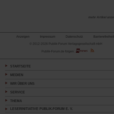
mehr Artikel anz
Anzeigen
Impressum
Datenschutz
Barrierefreiheit
© 2012-2026 Publik-Forum Verlagsgesellschaft mbH
(Öffnet
Publik-Forum.de folgen:
in
einem
neuen
Tab)
STARTSEITE
MEDIEN
WIR ÜBER UNS
SERVICE
THEMA
LESERINITIATIVE PUBLIK-FORUM E. V.