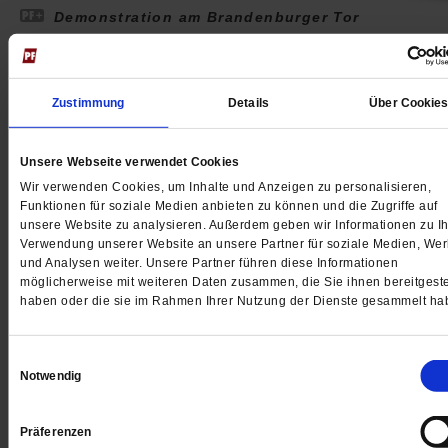
Demonstration am Brandenburger Tor
Ein vertracktes Ding, dieser Friede
Die Demonstration in Berlin hat Nachwirkungen: Initia
Zustimmung
Details
Über Cookie
Sahra Wagenknecht wird nicht mehr für die Linke
antreten. Doch warum jubeln ihr überhaupt so viele
Menschen zu? Beobachtungen vorm Brandenburger T
Unsere Webseite verwendet Cookies
/mehr
Wir verwenden Cookies, um Inhalte und Anzeigen zu personalisieren,
Funktionen für soziale Medien anbieten zu können und die Zugriffe auf
von
Constantin Wißmann
·
3 Kommentare
unsere Website zu analysieren. Außerdem geben wir Informationen zu Ih
Verwendung unserer Website an unsere Partner für soziale Medien, We
und Analysen weiter. Unsere Partner führen diese Informationen
möglicherweise mit weiteren Daten zusammen, die Sie ihnen bereitgeste
haben oder die sie im Rahmen Ihrer Nutzung der Dienste gesammelt ha
Einwilligungsauswahl
Notwendig
Präferenzen