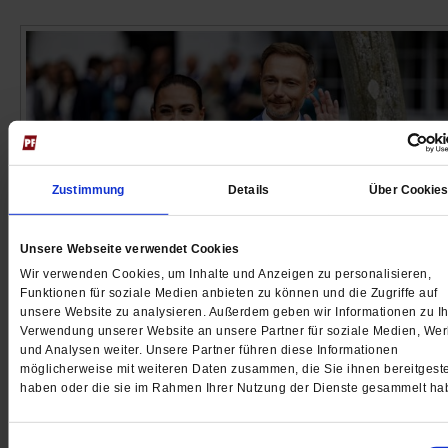
Zustimmung
Details
Über Cookie
Unsere Webseite verwendet Cookies
Wir verwenden Cookies, um Inhalte und Anzeigen zu personalisieren,
Funktionen für soziale Medien anbieten zu können und die Zugriffe auf
Der letzte Brief (Vorsicht Satire!)
unsere Website zu analysieren. Außerdem geben wir Informationen zu Ih
Sloterdijk, Precht und Flaßpöhler pepp
Verwendung unserer Website an unsere Partner für soziale Medien, We
jede Hochzeit auf
und Analysen weiter. Unsere Partner führen diese Informationen
möglicherweise mit weiteren Daten zusammen, die Sie ihnen bereitgeste
haben oder die sie im Rahmen Ihrer Nutzung der Dienste gesammelt ha
Finanzminister Christian Lindner hat auf Sylt geheirate
Wie auch Ihr Hochzeitstag zum Ereignis werden kann
lesen Sie bitte in unserer Publik-Forum-Satire.
/mehr
Einwilligungsauswahl