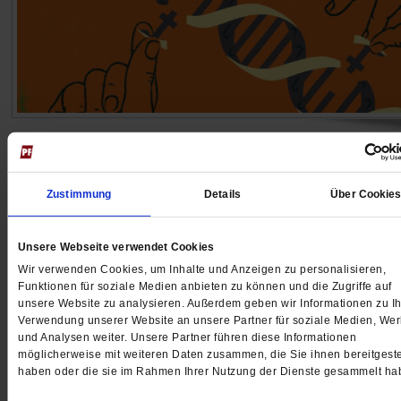
Glaubensweitergabe
Wenn das religiöse Erbe verschwindet
Zustimmung
Details
Über Cookie
Vielen jungen Menschen ist der Glaube der Großelter
egal. Das kann zu Konflikten führen und großen Schm
auslösen. Bleibt gar nichts erhalten? Zwei Generation
Unsere Webseite verwendet Cookies
einer Familie erzählen.
/mehr
Wir verwenden Cookies, um Inhalte und Anzeigen zu personalisieren,
Funktionen für soziale Medien anbieten zu können und die Zugriffe auf
von
Judith Bauer
·
8 Kommentare
unsere Website zu analysieren. Außerdem geben wir Informationen zu Ih
Verwendung unserer Website an unsere Partner für soziale Medien, We
und Analysen weiter. Unsere Partner führen diese Informationen
möglicherweise mit weiteren Daten zusammen, die Sie ihnen bereitgeste
haben oder die sie im Rahmen Ihrer Nutzung der Dienste gesammelt ha