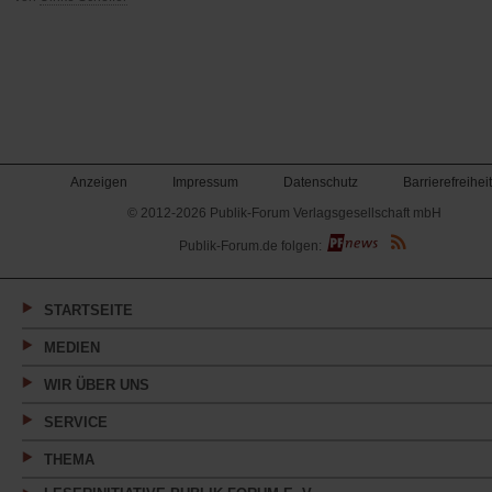
Anzeigen
Impressum
Datenschutz
Barrierefreiheit
© 2012-2026 Publik-Forum Verlagsgesellschaft mbH
(Öffnet
Publik-Forum.de folgen:
in
einem
neuen
Tab)
STARTSEITE
MEDIEN
WIR ÜBER UNS
SERVICE
THEMA