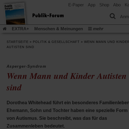
E-Paper
App
Shop
Abo
Ko
einem
neuen
Tab)
Anm
EXTRA+
Menschen & Meinungen
mehr
Religion & Kirchen
Politik & Gesellschaft
Leben & Kultur
STARTSEITE
»
POLITIK & GESELLSCHAFT
»
WENN MANN UND KINDE
Aufstehen & Handeln
Rezensionen
Publik-Forum Archiv
AUTISTEN SIND
EXTRA
Edition
Dossier
Weisheitsletter
Spiritletter
Newsletter
Veranstaltungen
Wir über uns
Asperger-Syndrom
Leserinitiative Publik-Forum e.V.
Die Erderwärmung stopp
Wenn Mann und Kinder Autisten
(Öffnet
(Öffnet
Urlaub und Nichtstun
Gefährlicher Reichtum
Krieg in Naho
in
in
sind
(Öffnet
Gleichberechtigung
Künstliche Intelligenz
Was gibt Hoffn
einem
einem
in
neuen
neuen
(Öffnet
(Öf
Krieg und Frieden
Gott neu denken
Krieg in der Ukraine
einem
Tab)
Tab)
in
in
neuen
Flucht und Migration
Video-Podcast »Veranstaltungen«
Dorothea Whitehead führt ein besonderes Familienleben
einem
ei
Tab)
neuen
ne
Podcast »Veranstaltungen«
Schriftgröße ändern:
Ehemann, Sohn und Tochter haben eine spezielle Form
Tab)
Ta
von Autismus. Sie beschreibt, was das für das
Zusammenleben bedeutet.