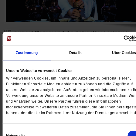
Richard Wagner und die Bayreuther Festspiele
Und die Religion ward Oper
Richard Wagner wollte die »erhabensten Mysterien de
Zustimmung
Details
Über Cookie
Christentums« in Szene setzen. Vor 150 Jahren aber
machte er die Bayreuther Festspiele zum Wallfahrtsziel
Unsere Webseite verwendet Cookies
seine eigene Gemeinde. Derzeit zelebrieren die Spiele
Wir verwenden Cookies, um Inhalte und Anzeigen zu personalisieren,
Jubiläum.
/mehr
Funktionen für soziale Medien anbieten zu können und die Zugriffe auf
unsere Website zu analysieren. Außerdem geben wir Informationen zu Ih
von
Paul Kreiner
Verwendung unserer Website an unsere Partner für soziale Medien, We
und Analysen weiter. Unsere Partner führen diese Informationen
möglicherweise mit weiteren Daten zusammen, die Sie ihnen bereitgeste
haben oder die sie im Rahmen Ihrer Nutzung der Dienste gesammelt ha
Einwilligungsauswahl
Notwendig