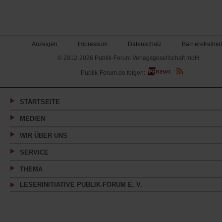
Anzeigen
Impressum
Datenschutz
Barrierefreiheit
© 2012-2026 Publik-Forum Verlagsgesellschaft mbH
(Öffnet
Publik-Forum.de folgen:
in
einem
neuen
Tab)
STARTSEITE
MEDIEN
WIR ÜBER UNS
SERVICE
THEMA
LESERINITIATIVE PUBLIK-FORUM E. V.