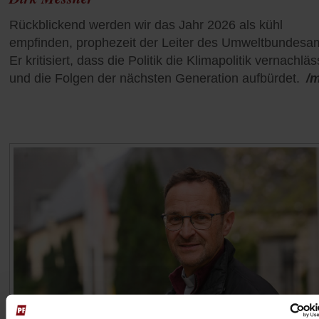
Rückblickend werden wir das Jahr 2026 als kühl
empfinden, prophezeit der Leiter des Umweltbundesa
Er kritisiert, dass die Politik die Klimapolitik vernachläs
und die Folgen der nächsten Generation aufbürdet.
/