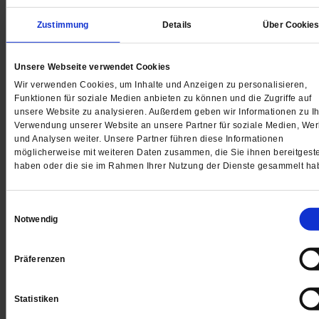
Meine Geschichte: Jörg Meyrer
Zustimmung
Details
Über Cookie
»Die Flut ist immer noch Gegenwart«
Als das Hochwasser durchs Ahrtal schoss, war Pfarrer
Unsere Webseite verwendet Cookies
Jörg Meyrer mittendrin. Wie geht es ihm fünf Jahre na
Wir verwenden Cookies, um Inhalte und Anzeigen zu personalisieren,
Funktionen für soziale Medien anbieten zu können und die Zugriffe auf
der Katastrophe?
/mehr
unsere Website zu analysieren. Außerdem geben wir Informationen zu Ih
von
Matthias Drobinski
Verwendung unserer Website an unsere Partner für soziale Medien, We
und Analysen weiter. Unsere Partner führen diese Informationen
möglicherweise mit weiteren Daten zusammen, die Sie ihnen bereitgeste
haben oder die sie im Rahmen Ihrer Nutzung der Dienste gesammelt ha
Einwilligungsauswahl
Notwendig
Präferenzen
Statistiken