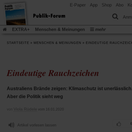
E-Paper
App
Shop
Abo
Ko
einem
neuen
Tab)
Anm
EXTRA+
Menschen & Meinungen
mehr
Religion & Kirchen
Politik & Gesellschaft
Leben & Kultur
STARTSEITE
»
MENSCHEN & MEINUNGEN
»
EINDEUTIGE RAUCHZEIC
Aufstehen & Handeln
Rezensionen
Publik-Forum Archiv
EXTRA
Edition
Dossier
Weisheitsletter
Spiritletter
Newsletter
Veranstaltungen
Wir über uns
Eindeutige Rauchzeichen
Leserinitiative Publik-Forum e.V.
Die Erderwärmung stopp
(Öffnet
(Öffnet
Urlaub und Nichtstun
Gefährlicher Reichtum
Krieg in Naho
in
in
(Öffnet
Gleichberechtigung
Künstliche Intelligenz
Was gibt Hoffn
Australiens Brände zeigen: Klimaschutz ist unerlässlich
einem
einem
in
neuen
neuen
(Öffnet
(Öf
Krieg und Frieden
Gott neu denken
Krieg in der Ukraine
Aber die Politik sieht weg
einem
Tab)
Tab)
in
in
neuen
Flucht und Migration
Video-Podcast »Veranstaltungen«
einem
ei
Tab)
Viola Rüdele
von
vom 16.01.2020
neuen
ne
Podcast »Veranstaltungen«
Schriftgröße ändern:
Tab)
Ta
Artikel vorlesen lassen