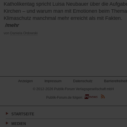
Katholikentag spricht Luisa Neubauer über die Aufgab
Kirchen – und warum man mit Emotionen beim Thema
Klimaschutz manchmal mehr erreicht als mit Fakten.
/mehr
von
Daniela Ordowski
Anzeigen
Impressum
Datenschutz
Barrierefreiheit
© 2012-2026 Publik-Forum Verlagsgesellschaft mbH
(Öffnet
Publik-Forum.de folgen:
in
einem
neuen
Tab)
STARTSEITE
MEDIEN