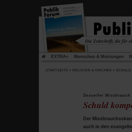
in
einem
neuen
Tab)
Die Zeitschrift, die für ei
kritisch • christlich • u
EXTRA+
Menschen & Meinungen
R
Rezensionen
Publik-Forum Archiv
EX
STARTSEITE
»
RELIGION & KIRCHEN
»
SCHULD
Leserinitiative Publik-Forum e.V.
Die Er
Gleichberechtigung
Künstliche Intelligenz
Flucht und Migration
Video-Podcast »Ver
Sexueller Missbrauch
Schuld kompo
Der Missbrauchsskand
auch in den evangelis