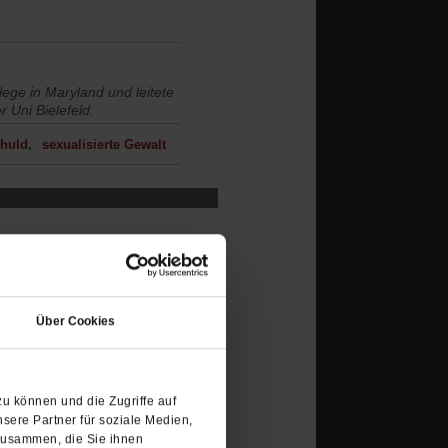
lege in Maryland und leitete
r Uni Bielefeld.
huld
sexualisierte Gewalt
(Öffnet
in
Über Cookies
einem
neuen
Tab)
u können und die Zugriffe auf
sere Partner für soziale Medien,
zusammen, die Sie ihnen