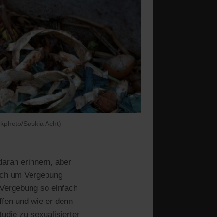
ckphoto/Saskia Acht)
aran erinnern, aber
mich um Vergebung
 Vergebung so einfach
offen und wie er denn
tudie zu sexualisierter