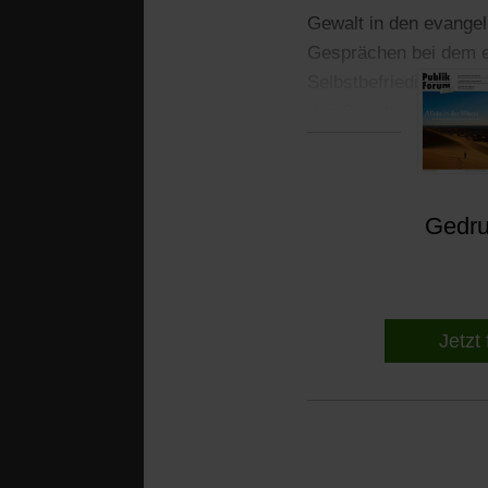
Gewalt in den evangel
Gesprächen bei dem e
Selbstbefriedigung be
den Schritt.
Gedruc
Jetzt 