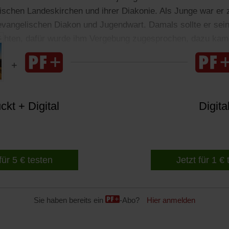
ischen Landeskirchen und ihrer Diakonie. Als Junge war er 
vangelischen Diakon und Jugendwart. Damals sollte er sein
ichten, dafür wurde ihm Vergebung zugesprochen, dazu kam
kt + Digital
Digita
für 5 € testen
Jetzt für 1 €
Sie haben bereits ein
-Abo?
Hier anmelden