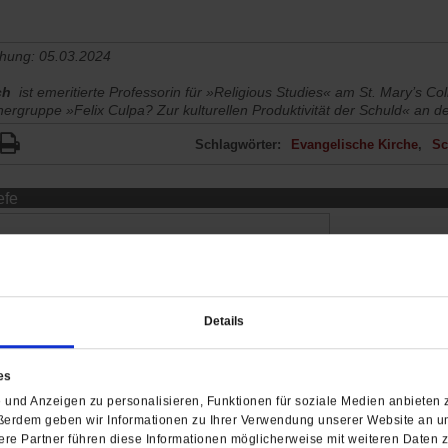
chung: 05.03.2024
ch
ist emeritierte Professorin für »Religious Studies« am St. Mary’s Col
chergruppe »Felix Culpa? Zur kulturellen Produktivität der Schuld« an de
Schlagwörter:
Evangelische Kirche
Sc
efe
Details
es
und Anzeigen zu personalisieren, Funktionen für soziale Medien anbieten z
ßerdem geben wir Informationen zu Ihrer Verwendung unserer Website an un
re Partner führen diese Informationen möglicherweise mit weiteren Daten 