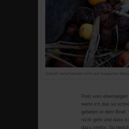
Schuld verschwindet nicht auf magische Weise
Post vom ehemaligen J
wenn ich das so schr
gebeten in dem Brief.
nicht geht und dass ic
dazu steht«. So berich