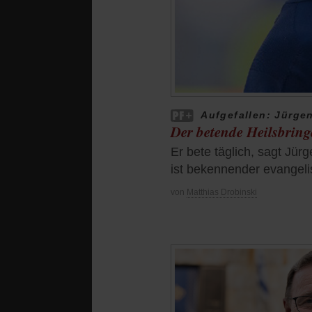
Aufgefallen: Jürge
Der betende Heilsbring
Er bete täglich, sagt Jür
ist bekennender evangelis
von
Matthias Drobinski