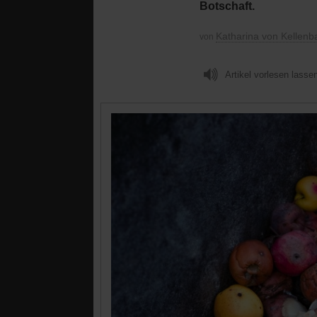
Botschaft.
Katharina von Kellenb
von
Artikel vorlesen lasse