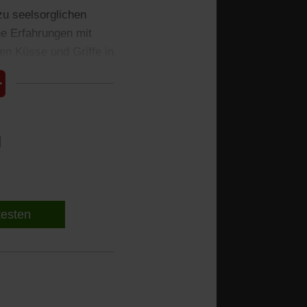
zu seelsorglichen
e Erfahrungen mit
en Küsse und Griffe in
l
 testen