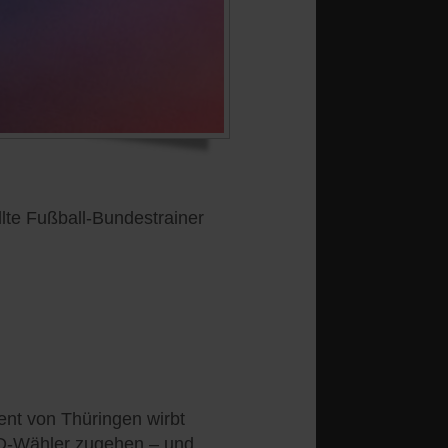
ellte Fußball-Bundestrainer
ent von Thüringen wirbt
fD-Wähler zugehen – und