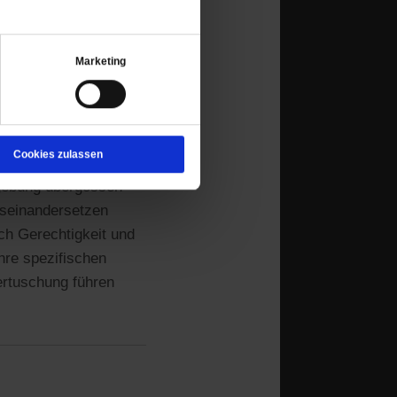
Marketing
ismus der
is eingeladen wird.
tus) des
k Christi ist, das an
Cookies zulassen
r tiefgreifenden
rgebung übergossen
auseinandersetzen
ach Gerechtigkeit und
hre spezifischen
ertuschung führen