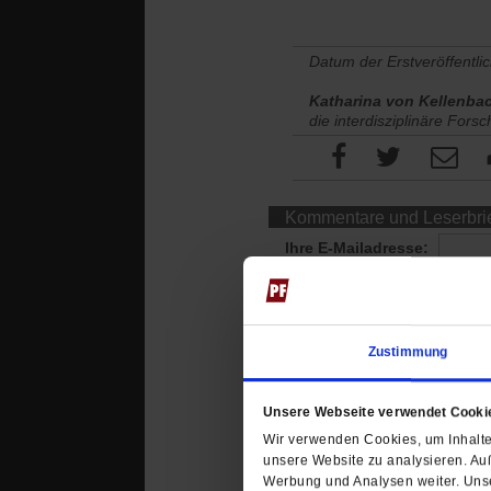
Datum der Erstveröffentli
Katharina von Kellenba
die interdisziplinäre Fors
Kommentare und Leserbri
Ihre E-Mailadresse:
(wird nicht angezeigt)
Ihr Kommentar
Zustimmung
Unsere Webseite verwendet Cooki
Wir verwenden Cookies, um Inhalte 
unsere Website zu analysieren. Au
Werbung und Analysen weiter. Unse