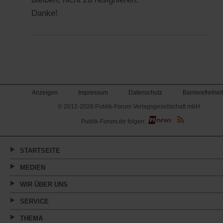
Danke!
Anzeigen
Impressum
Datenschutz
Barrierefreiheit
© 2012-2026 Publik-Forum Verlagsgesellschaft mbH
(Öffnet
Publik-Forum.de folgen:
in
einem
neuen
Tab)
STARTSEITE
MEDIEN
WIR ÜBER UNS
SERVICE
THEMA