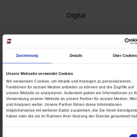
Digital
Jetzt für 1 € testen
Zustimmung
Details
Über Cookie
Unsere Webseite verwendet Cookies
Sie haben bereits ein
-Abo?
Hier anmelden
Wir verwenden Cookies, um Inhalte und Anzeigen zu personalisieren,
Funktionen für soziale Medien anbieten zu können und die Zugriffe auf
unsere Website zu analysieren. Außerdem geben wir Informationen zu Ih
Verwendung unserer Website an unsere Partner für soziale Medien, We
und Analysen weiter. Unsere Partner führen diese Informationen
möglicherweise mit weiteren Daten zusammen, die Sie ihnen bereitgeste
Datum der Erstveröffentlichung: 14.02.2020
haben oder die sie im Rahmen Ihrer Nutzung der Dienste gesammelt ha
Lisa Kötter,
geboren 1960, ist freischaffende Künstlerin und lebt 
ihrem Mann in Münster.
Sie hat vier erwachsene Kinder und drei Enkeltöchter. Gemeinsam
Einwilligungsauswahl