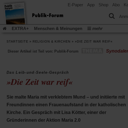
E-Paper
App
Shop
Abo
Ko
einem
neuen
Tab)
Anm
EXTRA+
Menschen & Meinungen
mehr
Religion & Kirchen
Politik & Gesellschaft
Leben & Kultur
STARTSEITE
»
RELIGION & KIRCHEN
»
»DIE ZEIT WAR REIF«
Aufstehen & Handeln
Rezensionen
Publik-Forum Archiv
Synodale
Dieser Artikel ist Teil von: Publik-Forum
EXTRA
Edition
Dossier
Weisheitsletter
Spiritletter
Newsletter
Veranstaltungen
Wir über uns
Leserinitiative Publik-Forum e.V.
Die Erderwärmung stopp
Das Leib-und-Seele-Gespräch
(Öffnet
(Öffnet
Urlaub und Nichtstun
Gefährlicher Reichtum
Krieg in Naho
»Die Zeit war reif«
in
in
(Öffnet
Gleichberechtigung
Künstliche Intelligenz
Was gibt Hoffn
einem
einem
in
neuen
neuen
(Öffnet
(Öf
Krieg und Frieden
Gott neu denken
Krieg in der Ukraine
einem
Tab)
Tab)
Sie malte Maria mit verklebtem Mund – und initiierte mit
in
in
neuen
Flucht und Migration
Video-Podcast »Veranstaltungen«
einem
ei
Freundinnen einen Frauenaufstand in der katholischen
Tab)
neuen
ne
Podcast »Veranstaltungen«
Schriftgröße ändern:
Kirche. Ein Gespräch mit Lisa Kötter, einer der
Tab)
Ta
Gründerinnen der Aktion Maria 2.0