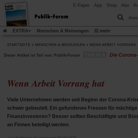
E-Paper
App
Shop
Abo
Ko
einem
neuen
Tab)
Anm
EXTRA+
Menschen & Meinungen
mehr
Religion & Kirchen
Politik & Gesellschaft
Leben & Kultur
STARTSEITE
»
MENSCHEN & MEINUNGEN
»
WENN ARBEIT VORRANG 
Aufstehen & Handeln
Rezensionen
Publik-Forum Archiv
Die Corona-
Dieser Artikel ist Teil von: Publik-Forum
EXTRA
Edition
Dossier
Weisheitsletter
Spiritletter
Newsletter
Veranstaltungen
Wir über uns
Leserinitiative Publik-Forum e.V.
Die Erderwärmung stopp
Wenn Arbeit Vorrang hat
(Öffnet
(Öffnet
Urlaub und Nichtstun
Gefährlicher Reichtum
Krieg in Naho
in
in
(Öffnet
Gleichberechtigung
Künstliche Intelligenz
Was gibt Hoffn
einem
einem
in
neuen
neuen
(Öffnet
(Öf
Viele Unternehmen werden seit Beginn der Corona-Kris
Krieg und Frieden
Gott neu denken
Krieg in der Ukraine
einem
Tab)
Tab)
in
in
neuen
schwer gebeutelt. Ein gefundenes Fressen für mächtige
Flucht und Migration
Video-Podcast »Veranstaltungen«
einem
ei
Tab)
neuen
ne
Finanzinvestoren? Besser sollten Beschäftigte und Bür
Podcast »Veranstaltungen«
Schriftgröße ändern:
Tab)
Ta
an Firmen beteiligt werden.
Wolfgang Kessler
von
vom 08.09.2020