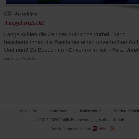
Autokino
Ausgeknutscht
Lange schien die Zeit der Autokinos vorbei. Dann
bescherte ihnen die Pandemie einen unverhofften Auft
Und nun? Zu Besuch im »Drive-in« in Köln-Porz.
/me
von
Steve Przybilla
Anzeigen
Impressum
Datenschutz
Barrierefreiheit
© 2012-2026 Publik-Forum Verlagsgesellschaft mbH
(Öffnet
Publik-Forum.de folgen:
in
einem
neuen