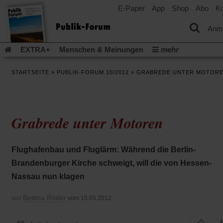
E-Paper
App
Shop
Abo
Ko
einem
neuen
Tab)
Anm
EXTRA+
Menschen & Meinungen
mehr
Religion & Kirchen
Politik & Gesellschaft
Leben & Kultur
STARTSEITE
»
PUBLIK-FORUM 10/2012
»
GRABREDE UNTER MOTOR
Aufstehen & Handeln
Rezensionen
Publik-Forum Archiv
EXTRA
Edition
Dossier
Weisheitsletter
Spiritletter
Newsletter
Veranstaltungen
Wir über uns
Grabrede unter Motoren
Leserinitiative Publik-Forum e.V.
Die Erderwärmung stopp
(Öffnet
(Öffnet
Urlaub und Nichtstun
Gefährlicher Reichtum
Krieg in Naho
in
in
(Öffnet
Gleichberechtigung
Künstliche Intelligenz
Was gibt Hoffn
Flughafenbau und Fluglärm: Während die Berlin-
einem
einem
in
neuen
neuen
(Öffnet
(Öf
Krieg und Frieden
Gott neu denken
Krieg in der Ukraine
Brandenburger Kirche schweigt, will die von Hessen-
einem
Tab)
Tab)
in
in
neuen
Flucht und Migration
Video-Podcast »Veranstaltungen«
Nassau nun klagen
einem
ei
Tab)
neuen
ne
Podcast »Veranstaltungen«
Schriftgröße ändern:
Tab)
Ta
Bettina Röder
von
vom 15.05.2012