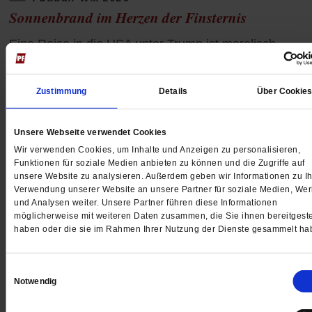
Sonnenbrand im Herzen der Finsternis
Eine Reise in die USA unter Trump ist moralisch
fragwürdig. Umso mehr, wenn auch noch die Fußball
der korrupten FIFA der Grund ist. Unsere Autorin ist mi
Zustimmung
Details
Über Cookie
ihrer Familie trotzdem hingeflogen.
/mehr
von
Anna Müller
Unsere Webseite verwendet Cookies
Wir verwenden Cookies, um Inhalte und Anzeigen zu personalisieren,
Funktionen für soziale Medien anbieten zu können und die Zugriffe auf
unsere Website zu analysieren. Außerdem geben wir Informationen zu Ih
Verwendung unserer Website an unsere Partner für soziale Medien, We
und Analysen weiter. Unsere Partner führen diese Informationen
möglicherweise mit weiteren Daten zusammen, die Sie ihnen bereitgeste
haben oder die sie im Rahmen Ihrer Nutzung der Dienste gesammelt ha
Einwilligungsauswahl
Notwendig