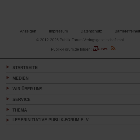
Anzeigen
Impressum
Datenschutz
Barrierefreiheit
© 2012-2026 Publik-Forum Verlagsgesellschaft mbH
(Öffnet
Publik-Forum.de folgen:
in
einem
neuen
Tab)
STARTSEITE
MEDIEN
WIR ÜBER UNS
SERVICE
THEMA
LESERINITIATIVE PUBLIK-FORUM E. V.