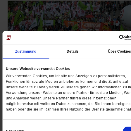
Zustimmung
Details
Über Cookie
Unsere Webseite verwendet Cookies
Wir verwenden Cookies, um Inhalte und Anzeigen zu personalisieren,
Ceta
Funktionen für soziale Medien anbieten zu können und die Zugriffe auf
Nach der Klage ist vor der Klage
unsere Website zu analysieren. Außerdem geben wir Informationen zu Ih
Verwendung unserer Website an unsere Partner für soziale Medien, We
Zwar hat das Bundesverfassungsgericht die Beschw
und Analysen weiter. Unsere Partner führen diese Informationen
möglicherweise mit weiteren Daten zusammen, die Sie ihnen bereitgeste
gegen das Freihandelsabkommen Ceta abgewiesen.
haben oder die sie im Rahmen Ihrer Nutzung der Dienste gesammelt ha
Doch die Proteste gegen den Freihandelspakt zwisch
der EU und Kanada waren und sind nicht vergebens.
Einwilligungsauswahl
/mehr