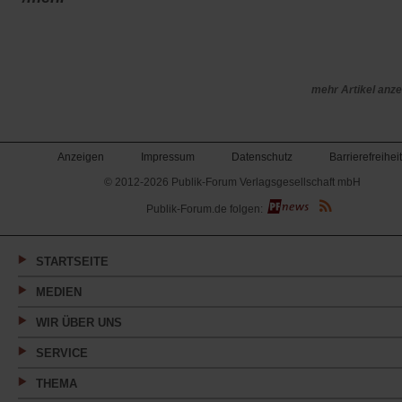
mehr Artikel anz
Anzeigen
Impressum
Datenschutz
Barrierefreiheit
© 2012-2026 Publik-Forum Verlagsgesellschaft mbH
(Öffnet
Publik-Forum.de folgen:
in
einem
neuen
Tab)
STARTSEITE
MEDIEN
WIR ÜBER UNS
SERVICE
THEMA