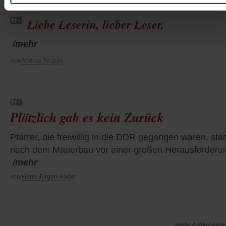
Liebe Leserin, lieber Leser,
/mehr
von
Andrea Teupke
Plötzlich gab es kein Zurück
Pfarrer, die freiwillig in die DDR gegangen waren, st
nach dem Mauerbau vor einer großen Herausforderu
/mehr
von
Hans-Jürgen Röder
mehr Artikel anz