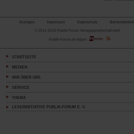
Anzeigen
Impressum
Datenschutz
Barrierefreiheit
© 2012-2026 Publik-Forum Verlagsgesellschaft mbH
(Öffnet
Publik-Forum.de folgen:
in
einem
neuen
Tab)
STARTSEITE
MEDIEN
WIR ÜBER UNS
SERVICE
THEMA
LESERINITIATIVE PUBLIK-FORUM E. V.