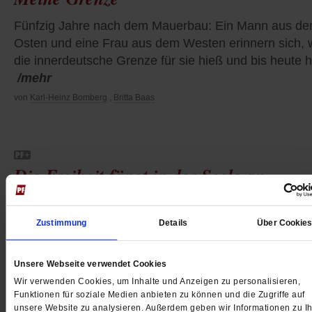
Fünfzig Jahre nach dem Mauerbau: Ein Mann aus d
Osten und eine Frau aus dem Westen erinnern sich,
die innerdeutsche Grenze für sie hieß und bis heute h
/mehr
von
Karl-Heinz Bomberg
,
Britta Baas
Die Freiheit fängt in der Seele an
Fünfzig Jahre nach dem Mauerbau: Wie können West
und Ostdeutsche gemeinsam Zukunft bauen? Fragen
Zustimmung
Details
Über Cookie
den Psychotherapeuten Hans-Joachim Maaz
/mehr
von
Bettina Röder
Unsere Webseite verwendet Cookies
Wir verwenden Cookies, um Inhalte und Anzeigen zu personalisieren,
Funktionen für soziale Medien anbieten zu können und die Zugriffe auf
unsere Website zu analysieren. Außerdem geben wir Informationen zu Ih