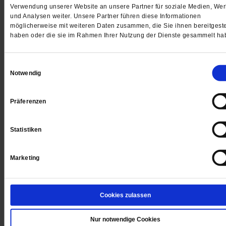
Verwendung unserer Website an unsere Partner für soziale Medien, We
und Analysen weiter. Unsere Partner führen diese Informationen
möglicherweise mit weiteren Daten zusammen, die Sie ihnen bereitgeste
haben oder die sie im Rahmen Ihrer Nutzung der Dienste gesammelt ha
Einwilligungsauswahl
Notwendig
Präferenzen
Die Freiheit fängt in der Seele an
Statistiken
Fünfzig Jahre nach dem Mauerbau: Wie können West
und Ostdeutsche gemeinsam Zukunft bauen? Wir fra
Marketing
Sie danach in der Publik-Forum-Umfrage. Und wir
sprechen mit dem Psychotherapeuten Hans-Joachim
Maaz
/mehr
Cookies zulassen
von
Bettina Röder
Nur notwendige Cookies