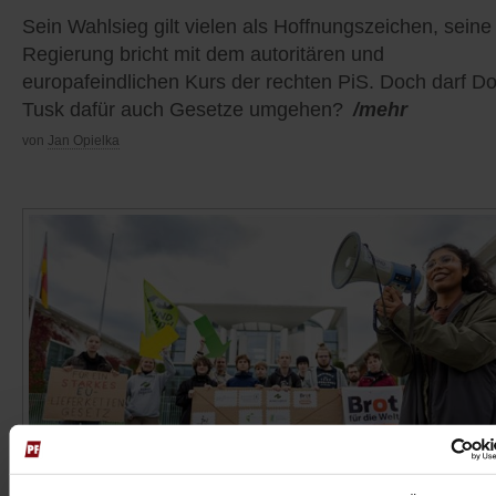
Sein Wahlsieg gilt vielen als Hoffnungszeichen, seine
Regierung bricht mit dem autoritären und
europafeindlichen Kurs der rechten PiS. Doch darf D
Tusk dafür auch Gesetze umgehen?
/mehr
von
Jan Opielka