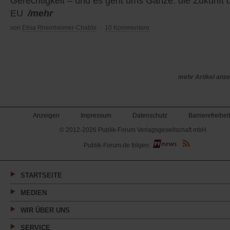
Gerechtigkeit – und es geht ums Ganze: die Zukunft 
EU
/mehr
von
Elisa Rheinheimer-Chabbi
·
10 Kommentare
mehr Artikel anz
Anzeigen
Impressum
Datenschutz
Barrierefreiheit
© 2012-2026 Publik-Forum Verlagsgesellschaft mbH
(Öffnet
Publik-Forum.de folgen:
in
einem
neuen
Tab)
STARTSEITE
MEDIEN
WIR ÜBER UNS
SERVICE