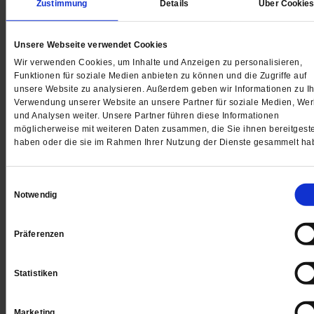
Zustimmung
Details
Über Cookie
Lieferkettengesetz
»Mein Engagement hat großen Einfluss
Unsere Webseite verwendet Cookies
Janvi Devi engagiert sich bei der BUND-Jugend. Hier
Wir verwenden Cookies, um Inhalte und Anzeigen zu personalisieren,
erzählt sie, warum sie die Hoffnung nicht aufgibt, das
Funktionen für soziale Medien anbieten zu können und die Zugriffe auf
unsere Website zu analysieren. Außerdem geben wir Informationen zu Ih
Gesetz bald EU-weit in Kraft tritt.
/mehr
Verwendung unserer Website an unsere Partner für soziale Medien, We
von
Anke Lübbert
und Analysen weiter. Unsere Partner führen diese Informationen
möglicherweise mit weiteren Daten zusammen, die Sie ihnen bereitgeste
haben oder die sie im Rahmen Ihrer Nutzung der Dienste gesammelt ha
Falsche Prioritäten, richtige Richtung
Einwilligungsauswahl
Notwendig
Das Geld schien wieder wichtiger zu sein als die
europäischen Werte. Nationale Egoismen überlagert
den Kampf für Rechtsstaatlichkeit. Dennoch wird der
Präferenzen
Gipfel von Brüssel Europa voranbringen.
/mehr
Statistiken
von
Alexander Schwabe
Marketing