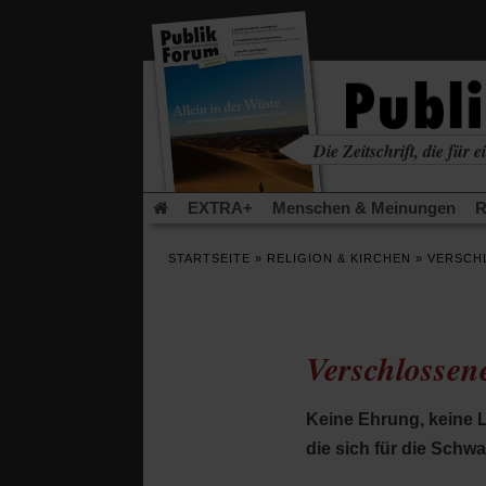
in
einem
neuen
Tab)
Die Zeitschrift, die für ei
kritisch • christlich • u
EXTRA+
Menschen & Meinungen
R
Rezensionen
Publik-Forum Archiv
EX
STARTSEITE
»
RELIGION & KIRCHEN
»
VERSCH
Leserinitiative Publik-Forum e.V.
Die Er
Gleichberechtigung
Künstliche Intelligenz
Flucht und Migration
Video-Podcast »Ver
Verschlosse
Keine Ehrung, keine 
die sich für die Sch