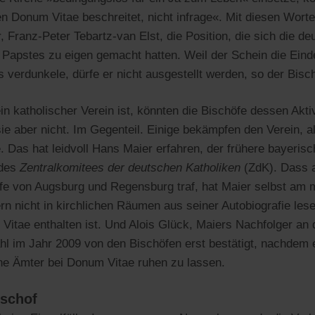
n Donum Vitae beschreitet, nicht infrage«. Mit diesen Worte
 Franz-Peter Tebartz-van Elst, die Position, die sich die d
Papstes zu eigen gemacht hatten. Weil der Schein die Einde
s verdunkele, dürfe er nicht ausgestellt werden, so der Bisc
 katholischer Verein ist, könnten die Bischöfe dessen Aktivi
ie aber nicht. Im Gegenteil. Einige bekämpfen den Verein, a
. Das hat leidvoll Hans Maier erfahren, der frühere bayeris
 des
Zentralkomitees der deutschen Katholiken
(ZdK). Dass a
fe von Augsburg und Regensburg traf, hat Maier selbst am m
rn nicht in kirchlichen Räumen aus seiner Autobiografie lese
Vitae enthalten ist. Und Alois Glück, Maiers Nachfolger an 
l im Jahr 2009 von den Bischöfen erst bestätigt, nachdem er
ine Ämter bei Donum Vitae ruhen zu lassen.
ischof