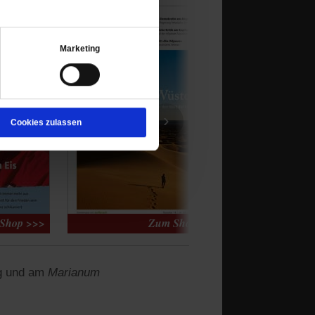
Marketing
›
Cookies zulassen
g und am
Marianum