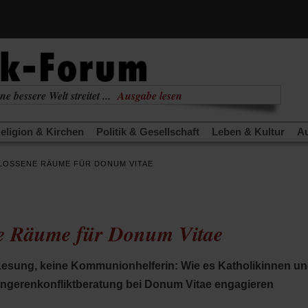
ne bessere Welt streitet ...
Ausgabe lesen
nabhängig
zur aktuellen Ausgabe
eligion & Kirchen
Politik & Gesellschaft
Leben & Kultur
Au
TRA
Edition
Dossier
Weisheitsletter
Spiritletter
Newsle
LOSSENE RÄUME FÜR DONUM VITAE
(Öffnet
(Öffnet
derwärmung stoppen
Urlaub und Nichtstun
Gefährlicher Re
in
in
(Öffnet
(Öffnet
(Öffnet
Was gibt Hoffnung?
Krieg und Frieden
Gott neu denken
einem
einem
in
in
in
neuen
neuen
anstaltungen«
Podcast »Veranstaltungen«
Schriftgröße änd
einem
einem
einem
Tab)
Tab)
ne Räume für Donum Vitae
neuen
neuen
neuen
Tab)
Tab)
Tab)
Lesung, keine Kommunionhelferin: Wie es Katholikinnen un
wangerenkonfliktberatung bei Donum Vitae engagieren