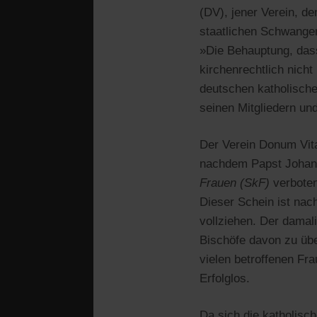
(DV), jener Verein, d
staatlichen Schwangere
»Die Behauptung, dass
kirchenrechtlich nicht
deutschen katholische
seinen Mitgliedern un
Der Verein Donum Vit
nachdem Papst Johann
Frauen (SkF)
verboten
Dieser Schein ist nac
vollziehen. Der damal
Bischöfe davon zu übe
vielen betroffenen Fra
Erfolglos.
Da sich die katholisc