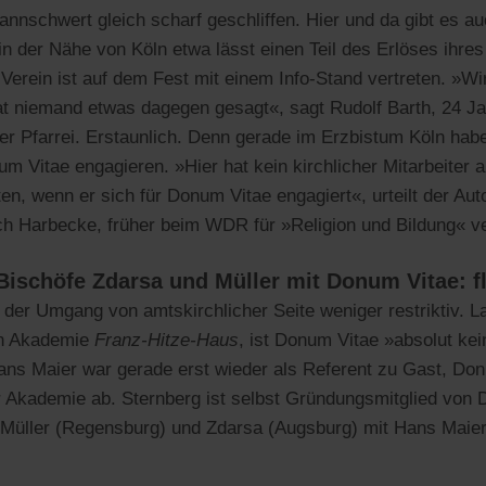
Bannschwert gleich scharf geschliffen. Hier und da gibt es 
 in der Nähe von Köln etwa lässt einen Teil des Erlöses ihre
erein ist auf dem Fest mit einem Info-Stand vertreten. »W
hat niemand etwas dagegen gesagt«, sagt Rudolf Barth, 24 Ja
er Pfarrei. Erstaunlich. Denn gerade im Erzbistum Köln habe
um Vitae engagieren. »Hier hat kein kirchlicher Mitarbeiter 
en, wenn er sich für Donum Vitae engagiert«, urteilt der Aut
ich Harbecke, früher beim WDR für »Religion und Bildung« ve
ischöfe Zdarsa und Müller mit Donum Vitae: fl
 der Umgang von amtskirchlicher Seite weniger restriktiv. 
hen Akademie
Franz-Hitze-Haus
, ist Donum Vitae »absolut k
Hans Maier war gerade erst wieder als Referent zu Gast, Don
 Akademie ab. Sternberg ist selbst Gründungsmitglied von 
üller (Regensburg) und Zdarsa (Augsburg) mit Hans Maier u