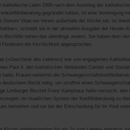
en katholische Laien 1999 nach dem Ausstieg der katholisch
nkonfliktberatung gegründet hatten, ist eine Vereinigung in
 Donum Vitae ein Verein außerhalb der Kirche sei, ist theo
 haltbar«, schreibt sie in der aktuellen Ausgabe der
Herder-K
n Bischöfe sehen das allerdings anders. Sie haben dem Ver
d Förderern die Kirchlichkeit abgesprochen.
ae (»Geschenk des Lebens«) war von engagierten Katholike
es Paul II. den katholischen Verbänden
Caritas
und
Sozial
 hatte, Frauen weiterhin die Schwangerschaftskonfliktberat
h deutschem Recht nötig, um straffrei einen Schwangerscha
ige Limburger Bischof Franz Kamphaus hatte versucht, den 
rzeugen, im staatlichen System der Konfliktberatung zu ble
uen beistehen und sie bei der Entscheidung für ihr Kind unt
he Kirche »bedingungslos für ein Ja zum Leben« einsetze, k