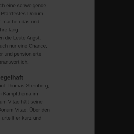
auch eine schweigende
s Pfarrfestes Donum
ir machen das und
hre lang
n die Leute Angst,
auch nur eine Chance,
or und pensionierte
rantwortlich.
egelhaft
Laut Thomas Sternberg,
ein Kampfthema im
um Vitae hält seine
Donum Vitae. Über den
rteilt er kurz und