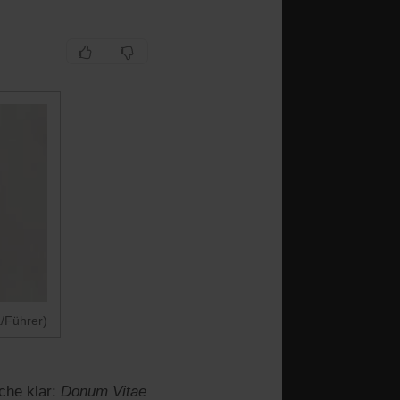
a/Führer)
che klar:
Donum Vitae