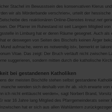
rlicher Stachel im Bewusstsein des konservativen Klerus und
erden wir als Mörderbande verschrien«, urteilt der hessisch
 Zielscheibe des reaktionären Online-Dienstes
kreuz.net
geri
sen. Der Pfarrer im Ruhestand ist seit Langem Mitglied von
gsstelle in Limburg hat er deren Räume gesegnet. Auch als 
 hat er deswegen von Seiten des Bischofs keinen Ärger bek
 Mund aufmache, wenn es notwendig ist«, bemerkt er lakon
Donum Vitae. Das zeigt: Der Bruch verläuft nicht zwischen L
erne suggerieren, sondern mitten durch die katholische Kirch
keit bei gestandenen Katholiken
ns der meisten Bischöfe stehen selbst gestandene Katholike
 manche wenden sich deshalb von ihr ab. »Ich erwarte von 
ann ich nicht enttäuscht werden«, sagt Norbert Brand, Vorsi
 war 16 Jahre lang Mitglied des Pfarrgemeinderats seiner 
Inzwischen hat er sich aus allen Wahlämtern zurückgezogen