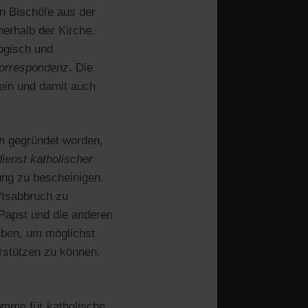
en Bischöfe aus der
nerhalb der Kirche.
logisch und
orrespondenz
. Die
ein und damit auch
n gegründet worden,
dienst katholischer
ung zu bescheinigen.
ftsabbruch zu
Papst und die anderen
iben, um möglichst
erstützen zu können.
omme für katholische