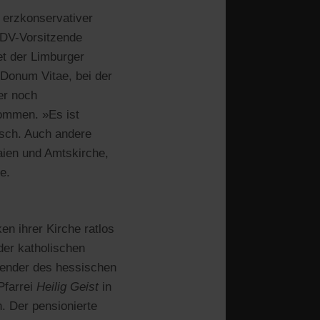
 erzkonservativer
e DV-Vorsitzende
et der Limburger
 Donum Vitae, bei der
er noch
ommen. »Es ist
isch. Auch andere
aien und Amtskirche,
e.
n ihrer Kirche ratlos
der katholischen
tzender des hessischen
Pfarrei
Heilig Geist
in
. Der pensionierte