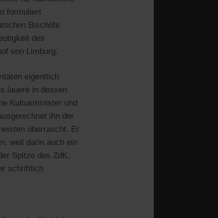
n formuliert
eutschen Bischöfe
utigkeit des
hof von Limburg.
täten eigentlich
ls lauere in dessen
che Kultusminister und
usgerechnet ihn der
eisten überrascht. Er
n, weil darin auch ein
der Spitze des ZdK,
 schriftlich