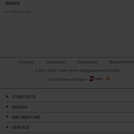
/mehr
von
Paul Kreiner
Anzeigen
Impressum
Datenschutz
Barrierefreiheit
© 2012-2026 Publik-Forum Verlagsgesellschaft mbH
(Öffnet
Publik-Forum.de folgen:
in
einem
neuen
Tab)
STARTSEITE
MEDIEN
WIR ÜBER UNS
SERVICE