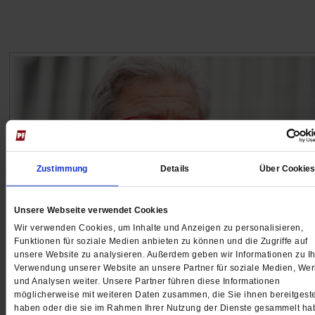
Zustimmung
Details
Über Cookie
Unsere Webseite verwendet Cookies
Wir verwenden Cookies, um Inhalte und Anzeigen zu personalisieren,
Funktionen für soziale Medien anbieten zu können und die Zugriffe auf
80. Geburtstag von Daniel Libeskind
unsere Website zu analysieren. Außerdem geben wir Informationen zu Ih
Der Architekt der Hoffnung
Verwendung unserer Website an unsere Partner für soziale Medien, We
und Analysen weiter. Unsere Partner führen diese Informationen
Daniel Libeskind wurde 1946 in Polen geboren. Er geh
möglicherweise mit weiteren Daten zusammen, die Sie ihnen bereitgeste
zu den bekanntesten Architekten der Gegenwart. Mit 
haben oder die sie im Rahmen Ihrer Nutzung der Dienste gesammelt ha