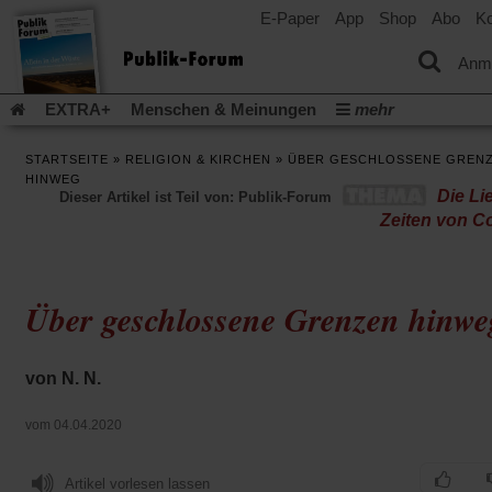
E-Paper
App
Shop
Abo
Ko
einem
neuen
Tab)
Anm
EXTRA+
Menschen & Meinungen
mehr
Religion & Kirchen
Politik & Gesellschaft
Leben & Kultur
STARTSEITE
»
RELIGION & KIRCHEN
»
ÜBER GESCHLOSSENE GREN
Aufstehen & Handeln
Rezensionen
Publik-Forum Archiv
HINWEG
Die Li
Dieser Artikel ist Teil von: Publik-Forum
EXTRA
Edition
Dossier
Weisheitsletter
Spiritletter
Zeiten von C
Newsletter
Veranstaltungen
Wir über uns
Leserinitiative Publik-Forum e.V.
Die Erderwärmung stopp
(Öffnet
(Öffnet
Urlaub und Nichtstun
Gefährlicher Reichtum
Krieg in Naho
Über geschlossene Grenzen hinwe
in
in
(Öffnet
Gleichberechtigung
Künstliche Intelligenz
Was gibt Hoffn
einem
einem
in
neuen
neuen
(Öffnet
(Öf
Krieg und Frieden
Gott neu denken
Krieg in der Ukraine
einem
Tab)
Tab)
in
in
von N. N.
neuen
Flucht und Migration
Video-Podcast »Veranstaltungen«
einem
ei
Tab)
neuen
ne
Podcast »Veranstaltungen«
Schriftgröße ändern:
vom 04.04.2020
Tab)
Ta
Artikel vorlesen lassen