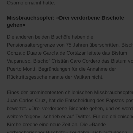
Osorno ernannt hatte.
Missbrauchsopfer: »Drei verdorbene Bischöfe
gehen«
Die anderen beiden Bischöfe haben die
Pensionsaltersgrenze von 75 Jahren überschritten. Bisc
Gonzalo Duarte García de Cortázar leitete das Bistum
Valparaíso. Bischof Cristián Caro Cordero das Bistum v
Puerto Montt. Begründungen für die Annahme der
Rücktrittsgesuche nannte der Vatikan nicht.
Eines der prominentesten chilenischen Missbrauchsopfer
Juan Carlos Cruz, hat die Entscheidung des Papstes pos
bewertet. »Drei verdorbene Bischöfe gehen, und es wer
weitere folgen«, schrieb er auf Twitter. Für die chilenisch
Kirche breche eine neue Zeit an. Die »Bande
verbrecherischer Bischöfe« sei dabei, sich aufzulösen.