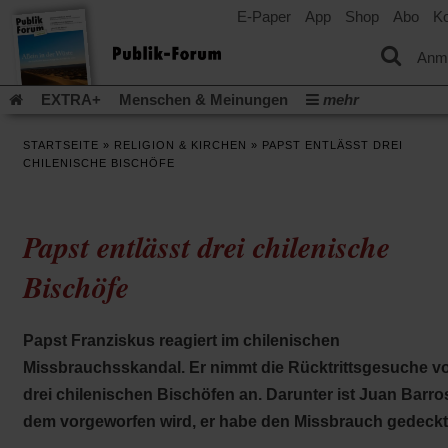
E-Paper
App
Shop
Abo
Ko
einem
neuen
Tab)
Anm
EXTRA+
Menschen & Meinungen
mehr
Religion & Kirchen
Politik & Gesellschaft
Leben & Kultur
STARTSEITE
»
RELIGION & KIRCHEN
»
PAPST ENTLÄSST DREI
Aufstehen & Handeln
Rezensionen
Publik-Forum Archiv
CHILENISCHE BISCHÖFE
EXTRA
Edition
Dossier
Weisheitsletter
Spiritletter
Newsletter
Veranstaltungen
Wir über uns
Papst entlässt drei chilenische
Leserinitiative Publik-Forum e.V.
Die Erderwärmung stopp
(Öffnet
(Öffnet
Urlaub und Nichtstun
Gefährlicher Reichtum
Krieg in Naho
Bischöfe
in
in
(Öffnet
Gleichberechtigung
Künstliche Intelligenz
Was gibt Hoffn
einem
einem
in
neuen
neuen
(Öffnet
(Öf
Krieg und Frieden
Gott neu denken
Krieg in der Ukraine
einem
Tab)
Tab)
Papst Franziskus reagiert im chilenischen
in
in
neuen
Flucht und Migration
Video-Podcast »Veranstaltungen«
einem
ei
Tab)
Missbrauchsskandal. Er nimmt die Rücktrittsgesuche v
neuen
ne
Podcast »Veranstaltungen«
Schriftgröße ändern:
drei chilenischen Bischöfen an. Darunter ist Juan Barro
Tab)
Ta
dem vorgeworfen wird, er habe den Missbrauch gedeckt