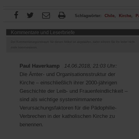
Schlagwörter:
Chile
Kirche
P
Kommentare und Leserbriefe
Der Kommentierungszeitraum für diesen Artikel ist abgelaufen, daher können Sie ihn leider nicht
mehr kommentieren.
Paul Haverkamp
14.06.2018, 21:03 Uhr:
Die Ämter- und Organisationsstruktur der
Kirche – einschließlich ihrer 2000-jährigen
Geschichte der Leib- und Frauenfeindlichkeit –
sind als wichtige systemimmanente
Verursachungsfaktoren für die Pädophilie-
Verbrechen in der katholischen Kirche zu
benennen.