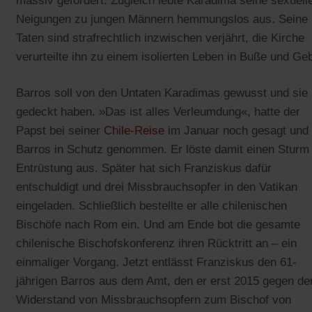
massiv gefördert. Zugleich lebte Karadima seine sexuell
Neigungen zu jungen Männern hemmungslos aus. Seine
Taten sind strafrechtlich inzwischen verjährt, die Kirche
verurteilte ihn zu einem isolierten Leben in Buße und Geb
Barros soll von den Untaten Karadimas gewusst und sie
gedeckt haben. »Das ist alles Verleumdung«, hatte der
Papst bei seiner
Chile-Reise
im Januar noch gesagt und
Barros in Schutz genommen. Er löste damit einen Sturm
Entrüstung aus. Später hat sich Franziskus dafür
entschuldigt und drei Missbrauchsopfer in den Vatikan
eingeladen. Schließlich bestellte er alle chilenischen
Bischöfe nach Rom ein. Und am Ende bot die gesamte
chilenische Bischofskonferenz ihren Rücktritt an – ein
einmaliger Vorgang. Jetzt entlässt Franziskus den 61-
jährigen Barros aus dem Amt, den er erst 2015 gegen de
Widerstand von Missbrauchsopfern zum Bischof von