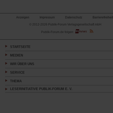
Anzeigen
Impressum
Datenschutz
Barrierefreiheit
© 2012-2026 Publik-Forum Verlagsgesellschaft mbH
(Öffnet
Publik-Forum.de folgen:
in
einem
neuen
Tab)
STARTSEITE
MEDIEN
WIR ÜBER UNS
SERVICE
THEMA
LESERINITIATIVE PUBLIK-FORUM E. V.