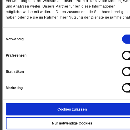
Verwendung unserer Website an unsere Partner für soziale Medien, We
und Analysen weiter. Unsere Partner führen diese Informationen
möglicherweise mit weiteren Daten zusammen, die Sie ihnen bereitgeste
haben oder die sie im Rahmen Ihrer Nutzung der Dienste gesammelt ha
Einwilligungsauswahl
Notwendig
Präferenzen
The Cast Whale Project
In der Kirche gestrandet
Statistiken
Ein 14 Meter langer Buckelwal liegt im Kirchenschiff v
St. Gertrud in Köln. Die monumentale Skulptur von Gil
Marketing
Shachar entstand nach dem Abdruck eines echten Wal
und brauchte von der ersten Idee bis zur Fertigstellun
zehn Jahre.
/mehr
Cookies zulassen
von
Daniela Ordowski
Nur notwendige Cookies