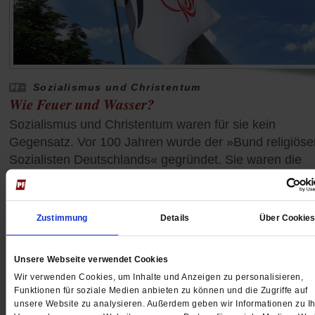
Sozialismus und Christentum
Wie Feuer und Wasser?
Sozialismus und Christentum waren für sie kein
Gegensatz. Vor 100 Jahren wurde der »Bund religiöse
Sozialisten Deutschlands« gegründet. Sie waren die
Erben des vormarxistischen Sozialismus, der durchwe
religiös begründet war.
/mehr
Zustimmung
Details
Über Cookie
von
Franz Segbers
Unsere Webseite verwendet Cookies
Wir verwenden Cookies, um Inhalte und Anzeigen zu personalisieren,
Funktionen für soziale Medien anbieten zu können und die Zugriffe auf
unsere Website zu analysieren. Außerdem geben wir Informationen zu Ih