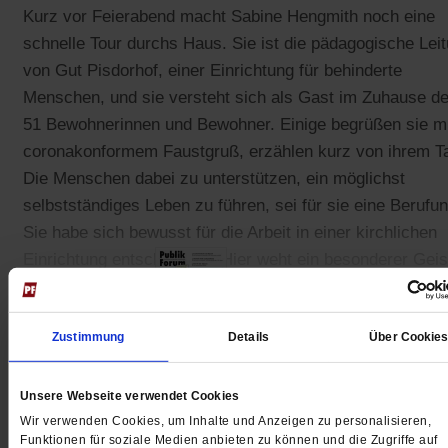
Kurz vor Feierabend macht Sabine Hengmith noch eine
schnelle Tour durchs Haus. Sie ist die pädagogische Lei
von Gut Pisdorhof, einer Einrichtung für behinderte
Menschen, und sie versteht sich als Gast im Zuhause de
51 Bewohnerinnen und Bewohner. Einige begrüßen sie mi
coronakonformem Faustgruß, erzählen kurz von ihrem T
Die Menschen dabei zu unterstützen, ein möglichst
selbstständiges Leben zu führen, sei für sie eine Berufun
Sie habe sich bewusst für die Arbeit in einer kirchlichen
Einrichtung entschieden: »Hier weht ein besonderer Geis
sagt sie.
Zustimmung
Details
Über Cookie
Gedruckt + Digital
Unsere Webseite verwendet Cookies
Wir verwenden Cookies, um Inhalte und Anzeigen zu personalisieren,
Funktionen für soziale Medien anbieten zu können und die Zugriffe auf