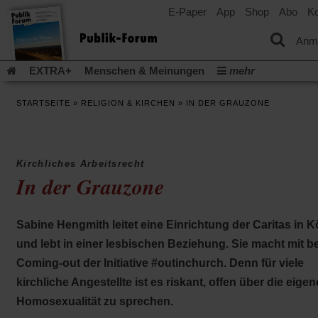
E-Paper
App
Shop
Abo
Ko
einem
neuen
Tab)
Anm
EXTRA+
Menschen & Meinungen
mehr
Religion & Kirchen
Politik & Gesellschaft
Leben & Kultur
STARTSEITE
»
RELIGION & KIRCHEN
»
IN DER GRAUZONE
Aufstehen & Handeln
Rezensionen
Publik-Forum Archiv
EXTRA
Edition
Dossier
Weisheitsletter
Spiritletter
Newsletter
Veranstaltungen
Wir über uns
Kirchliches Arbeitsrecht
Leserinitiative Publik-Forum e.V.
Die Erderwärmung stopp
In der Grauzone
(Öffnet
(Öffnet
Urlaub und Nichtstun
Gefährlicher Reichtum
Krieg in Naho
in
in
(Öffnet
Gleichberechtigung
Künstliche Intelligenz
Was gibt Hoffn
einem
einem
in
Sabine Hengmith leitet eine Einrichtung der Caritas in K
neuen
neuen
(Öffnet
(Öf
Krieg und Frieden
Gott neu denken
Krieg in der Ukraine
einem
Tab)
Tab)
in
in
und lebt in einer lesbischen Beziehung. Sie macht mit b
neuen
Flucht und Migration
Video-Podcast »Veranstaltungen«
einem
ei
Tab)
Coming-out der Initiative #outinchurch. Denn für viele
neuen
ne
Podcast »Veranstaltungen«
Schriftgröße ändern:
Tab)
Ta
kirchliche Angestellte ist es riskant, offen über die eigen
Homosexualität zu sprechen.