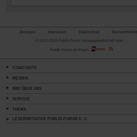
Anzeigen
Impressum
Datenschutz
Barrierefreiheit
© 2012-2026 Publik-Forum Verlagsgesellschaft mbH
(Öffnet
Publik-Forum.de folgen:
in
einem
neuen
Tab)
STARTSEITE
MEDIEN
WIR ÜBER UNS
SERVICE
THEMA
LESERINITIATIVE PUBLIK-FORUM E. V.