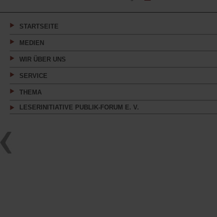
in
einem
neuen
Tab)
STARTSEITE
MEDIEN
WIR ÜBER UNS
SERVICE
THEMA
LESERINITIATIVE PUBLIK-FORUM E. V.