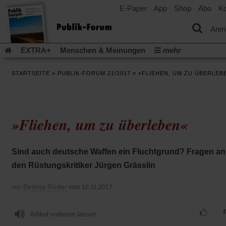
E-Paper
App
Shop
Abo
Ko
einem
neuen
Tab)
Anm
EXTRA+
Menschen & Meinungen
mehr
Religion & Kirchen
Politik & Gesellschaft
Leben & Kultur
STARTSEITE
»
PUBLIK-FORUM 21/2017
»
»FLIEHEN, UM ZU ÜBERLEB
Aufstehen & Handeln
Rezensionen
Publik-Forum Archiv
EXTRA
Edition
Dossier
Weisheitsletter
Spiritletter
Newsletter
Veranstaltungen
Wir über uns
»Fliehen, um zu überleben«
Leserinitiative Publik-Forum e.V.
Die Erderwärmung stopp
(Öffnet
(Öffnet
Urlaub und Nichtstun
Gefährlicher Reichtum
Krieg in Naho
in
in
(Öffnet
Gleichberechtigung
Künstliche Intelligenz
Was gibt Hoffn
Sind auch deutsche Waffen ein Fluchtgrund? Fragen an
einem
einem
in
neuen
neuen
(Öffnet
(Öf
Krieg und Frieden
Gott neu denken
Krieg in der Ukraine
den Rüstungskritiker Jürgen Grässlin
einem
Tab)
Tab)
in
in
neuen
Flucht und Migration
Video-Podcast »Veranstaltungen«
einem
ei
Tab)
Bettina Röder
von
vom 10.11.2017
neuen
ne
Podcast »Veranstaltungen«
Schriftgröße ändern:
Tab)
Ta
Artikel vorlesen lassen