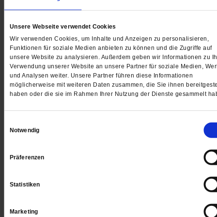
Digital
Unsere Webseite verwendet Cookies
Wir verwenden Cookies, um Inhalte und Anzeigen zu personalisieren,
Funktionen für soziale Medien anbieten zu können und die Zugriffe auf
Jetzt für 1 € testen
unsere Website zu analysieren. Außerdem geben wir Informationen zu Ih
Verwendung unserer Website an unsere Partner für soziale Medien, We
und Analysen weiter. Unsere Partner führen diese Informationen
möglicherweise mit weiteren Daten zusammen, die Sie ihnen bereitgeste
haben oder die sie im Rahmen Ihrer Nutzung der Dienste gesammelt ha
Sie haben bereits ein
-Abo?
Hier anmelden
Einwilligungsauswahl
Notwendig
Datum der Erstveröffentlichung: 10.11.2017
Präferenzen
Jürgen Grässlin,
einer der profiliertesten Rüstungskritiker, ist Sp
der DFG-VK und der »Aktion Aufschrei – Stoppt den Waffenhandel
Statistiken
Vorsitzender des RIB e. V.
Marketing