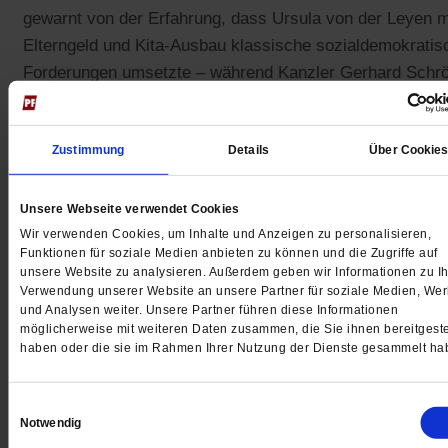
gewarnt von der Erfahrung, dass Ursula von der Leyen m
Elterngeld und Kita-Ausbau klassische sozialdemokratis
Forderungen umsetzte – während Kanzler Gerhard Schr
abfällig von »Gedöns« sprach.
Im Wahlkampf war Familienpolitik kein großes Thema.
Zustimmung
Details
Über Cookie
Dabei geht es um die Rahmenbedingungen, unter denen
Eltern die Aufteilung von Erziehungs- und Erwerbsarbeit
Unsere Webseite verwendet Cookies
gestalten, mithin um Lebensstile und Lebensentwürfe. W
Wir verwenden Cookies, um Inhalte und Anzeigen zu personalisieren,
Funktionen für soziale Medien anbieten zu können und die Zugriffe auf
Haushalt und Kinder der Mutter überlässt, sollte nicht
unsere Website zu analysieren. Außerdem geben wir Informationen zu Ih
benachteiligt, aber eben auch nicht gefördert werden.
Verwendung unserer Website an unsere Partner für soziale Medien, We
und Analysen weiter. Unsere Partner führen diese Informationen
Unterstützung verdienen alle Menschen, die Nachwuchs
möglicherweise mit weiteren Daten zusammen, die Sie ihnen bereitgeste
großziehen. Kinderlose Paare und ältere Eheleute, deren
haben oder die sie im Rahmen Ihrer Nutzung der Dienste gesammelt ha
erwachsene Kinder nicht mehr in der Ausbildung sind,
brauchen keinen Steuernachlass. Das Splitting stammt 
Einwilligungsauswahl
aus einer Zeit, als der Mann »Haushaltungsvorstand« wa
Notwendig