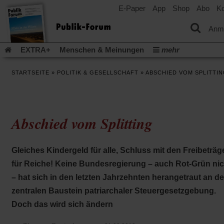
E-Paper
App
Shop
Abo
Ko
einem
neuen
Tab)
Anm
EXTRA+
Menschen & Meinungen
mehr
Religion & Kirchen
Politik & Gesellschaft
Leben & Kultur
STARTSEITE
»
POLITIK & GESELLSCHAFT
»
ABSCHIED VOM SPLITTI
Aufstehen & Handeln
Rezensionen
Publik-Forum Archiv
EXTRA
Edition
Dossier
Weisheitsletter
Spiritletter
Newsletter
Veranstaltungen
Wir über uns
Abschied vom Splitting
Leserinitiative Publik-Forum e.V.
Die Erderwärmung stopp
(Öffnet
(Öffnet
Urlaub und Nichtstun
Gefährlicher Reichtum
Krieg in Naho
in
in
(Öffnet
Gleichberechtigung
Künstliche Intelligenz
Was gibt Hoffn
Gleiches Kindergeld für alle, Schluss mit den Freibeträg
einem
einem
in
neuen
neuen
(Öffnet
(Öf
Krieg und Frieden
Gott neu denken
Krieg in der Ukraine
für Reiche! Keine Bundesregierung – auch Rot-Grün nic
einem
Tab)
Tab)
in
in
neuen
Flucht und Migration
Video-Podcast »Veranstaltungen«
– hat sich in den letzten Jahrzehnten herangetraut an d
einem
ei
Tab)
neuen
ne
Podcast »Veranstaltungen«
Schriftgröße ändern:
zentralen Baustein patriarchaler Steuergesetzgebung.
Tab)
Ta
Doch das wird sich ändern