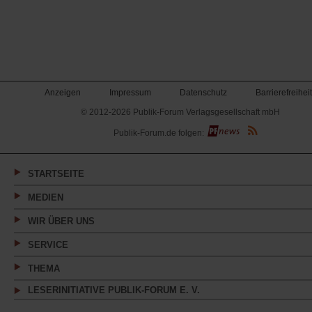
Anzeigen
Impressum
Datenschutz
Barrierefreiheit
© 2012-2026 Publik-Forum Verlagsgesellschaft mbH
(Öffnet
Publik-Forum.de folgen:
in
einem
neuen
Tab)
STARTSEITE
MEDIEN
WIR ÜBER UNS
SERVICE
THEMA
LESERINITIATIVE PUBLIK-FORUM E. V.