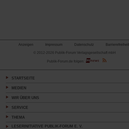
Anzeigen
Impressum
Datenschutz
Barrierefreiheit
© 2012-2026 Publik-Forum Verlagsgesellschaft mbH
(Öffnet
Publik-Forum.de folgen:
in
einem
neuen
Tab)
STARTSEITE
MEDIEN
WIR ÜBER UNS
SERVICE
THEMA
LESERINITIATIVE PUBLIK-FORUM E. V.