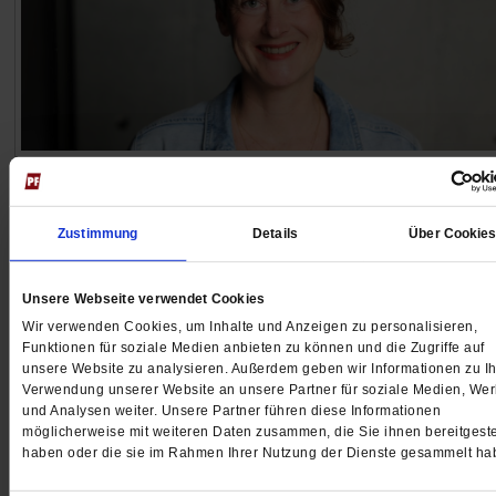
Nach dem CSD-Anschlag in Berlin
»Liebe ist unser Widerstand«
Zustimmung
Details
Über Cookie
Nach dem Anschlag auf den Berliner Christopher Stree
Day wurde aus einem lange geplanten CSD-Gottesdie
Unsere Webseite verwendet Cookies
ein Raum für Trauer, Solidarität und Hoffnung. Pfarreri
Wir verwenden Cookies, um Inhalte und Anzeigen zu personalisieren,
Christina Biere erzählt, wie sie den Sonntag nach der 
Funktionen für soziale Medien anbieten zu können und die Zugriffe auf
erlebt hat.
/mehr
unsere Website zu analysieren. Außerdem geben wir Informationen zu Ih
Verwendung unserer Website an unsere Partner für soziale Medien, We
von
Nana Gerritzen
und Analysen weiter. Unsere Partner führen diese Informationen
möglicherweise mit weiteren Daten zusammen, die Sie ihnen bereitgeste
haben oder die sie im Rahmen Ihrer Nutzung der Dienste gesammelt ha