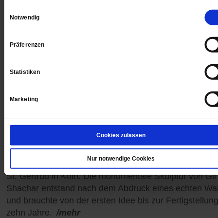
Einwilligungsauswahl
Notwendig
Präferenzen
Statistiken
Marketing
The Cast Whale Project
Cookies zulassen
In der Kirche gestrandet
Nur notwendige Cookies
Ein 14 Meter langer Buckelwal liegt im Kirchenschiff v
St. Gertrud in Köln. Die monumentale Skulptur von Gil
Shachar entstand nach dem Abdruck eines echten Wal
und brauchte von der ersten Idee bis zur Fertigstellun
zehn Jahre.
/mehr