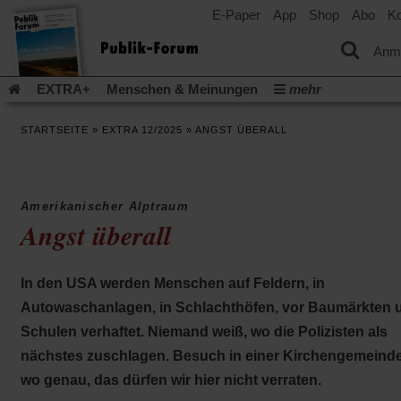
E-Paper
App
Shop
Abo
Ko
einem
neuen
Tab)
Anm
EXTRA+
Menschen & Meinungen
mehr
Religion & Kirchen
Politik & Gesellschaft
Leben & Kultur
STARTSEITE
»
EXTRA 12/2025
»
ANGST ÜBERALL
Aufstehen & Handeln
Rezensionen
Publik-Forum Archiv
EXTRA
Edition
Dossier
Weisheitsletter
Spiritletter
Newsletter
Veranstaltungen
Wir über uns
Amerikanischer Alptraum
Leserinitiative Publik-Forum e.V.
Die Erderwärmung stopp
Angst überall
(Öffnet
(Öffnet
Urlaub und Nichtstun
Gefährlicher Reichtum
Krieg in Naho
in
in
(Öffnet
Gleichberechtigung
Künstliche Intelligenz
Was gibt Hoffn
einem
einem
in
In den USA werden Menschen auf Feldern, in
neuen
neuen
(Öffnet
(Öf
Krieg und Frieden
Gott neu denken
Krieg in der Ukraine
einem
Tab)
Tab)
in
in
Autowaschanlagen, in Schlachthöfen, vor Baumärkten 
neuen
Flucht und Migration
Video-Podcast »Veranstaltungen«
einem
ei
Tab)
Schulen verhaftet. Niemand weiß, wo die Polizisten als
neuen
ne
Podcast »Veranstaltungen«
Schriftgröße ändern:
Tab)
Ta
nächstes zuschlagen. Besuch in einer Kirchengemeinde
wo genau, das dürfen wir hier nicht verraten.