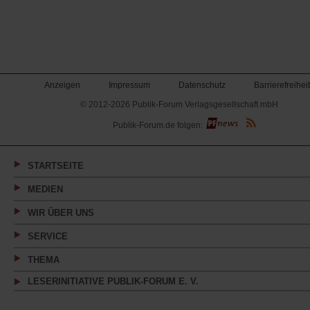
Anzeigen
Impressum
Datenschutz
Barrierefreiheit
© 2012-2026 Publik-Forum Verlagsgesellschaft mbH
(Öffnet
Publik-Forum.de folgen:
in
einem
neuen
Tab)
STARTSEITE
MEDIEN
WIR ÜBER UNS
SERVICE
THEMA
LESERINITIATIVE PUBLIK-FORUM E. V.