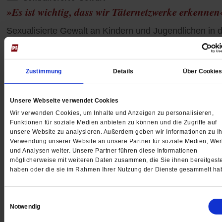
»Es ist wichtig, dass wir Täternetzwerke erkennen
Sexualisierte Gewalt an Kindern und Jugendlichen in 
katholischen Kirche ist mittlerweile breit erforscht.
Trotzdem bleiben Netzwerke von Tätern unterbelichtet
Wie man das ändern könnte, erklären die Historikerin
Zustimmung
Details
Über Cookie
Sylvia Schraut und der Jurist Ulrich Wastl.
/mehr
Unsere Webseite verwendet Cookies
Wir verwenden Cookies, um Inhalte und Anzeigen zu personalisieren,
Funktionen für soziale Medien anbieten zu können und die Zugriffe auf
unsere Website zu analysieren. Außerdem geben wir Informationen zu Ih
Verwendung unserer Website an unsere Partner für soziale Medien, We
und Analysen weiter. Unsere Partner führen diese Informationen
möglicherweise mit weiteren Daten zusammen, die Sie ihnen bereitgeste
haben oder die sie im Rahmen Ihrer Nutzung der Dienste gesammelt ha
Einwilligungsauswahl
Notwendig