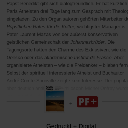
Papst Benedikt gibt sich dialogfreundlich. Er hat kürzlich
Paris Atheisten drei Tage lang zum Gespräch mit Theolo
eingeladen. Zu den Organisatoren gehörten Mitarbeiter d
Päpstlichen Rates für die Kultur;
wichtigster Manager ist
Pater Laurent Mazas von der äußerst konservativen
geistlichen Gemeinschaft der
Johannesbrüder
. Die
Tagungsorte hatten den Charme des Exklusiven, wie die
Unesco
oder das akademische
Institut de France
. Aber
organisierte Atheisten – wie die Freidenker – blieben fern
Selbst der spirituell interessierte Atheist und Buchautor
André Comte-Sponville zeigte kein Interesse. Der populä
aber deutlich antiklerikale Philosoph Michel Onfray wurd
erst gar nicht eingeladen.
Gedruckt + Digital