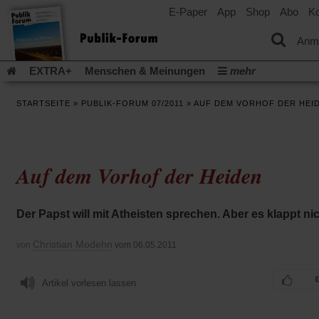
E-Paper
App
Shop
Abo
Ko
einem
neuen
Tab)
Anm
EXTRA+
Menschen & Meinungen
mehr
Religion & Kirchen
Politik & Gesellschaft
Leben & Kultur
STARTSEITE
»
PUBLIK-FORUM 07/2011
»
AUF DEM VORHOF DER HEI
Aufstehen & Handeln
Rezensionen
Publik-Forum Archiv
EXTRA
Edition
Dossier
Weisheitsletter
Spiritletter
Newsletter
Veranstaltungen
Wir über uns
Auf dem Vorhof der Heiden
Leserinitiative Publik-Forum e.V.
Die Erderwärmung stopp
(Öffnet
(Öffnet
Urlaub und Nichtstun
Gefährlicher Reichtum
Krieg in Naho
in
in
(Öffnet
Gleichberechtigung
Künstliche Intelligenz
Was gibt Hoffn
Der Papst will mit Atheisten sprechen. Aber es klappt ni
einem
einem
in
neuen
neuen
(Öffnet
(Öf
Krieg und Frieden
Gott neu denken
Krieg in der Ukraine
einem
Tab)
Tab)
in
in
Christian Modehn
von
vom 06.05.2011
neuen
Flucht und Migration
Video-Podcast »Veranstaltungen«
einem
ei
Tab)
neuen
ne
Podcast »Veranstaltungen«
Schriftgröße ändern:
Tab)
Ta
Artikel vorlesen lassen