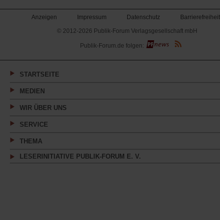
Anzeigen
Impressum
Datenschutz
Barrierefreiheit
© 2012-2026 Publik-Forum Verlagsgesellschaft mbH
(Öffnet
Publik-Forum.de folgen:
in
einem
neuen
Tab)
STARTSEITE
MEDIEN
WIR ÜBER UNS
SERVICE
THEMA
LESERINITIATIVE PUBLIK-FORUM E. V.