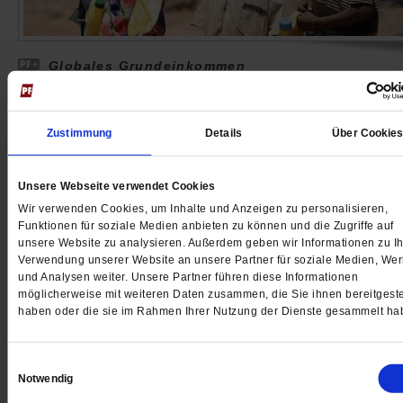
Globales Grundeinkommen
Monatlich Geld aufs Handy
Ein globales Grundeinkommen könnte den Armen im
Zustimmung
Details
Über Cookie
globalen Süden helfen und die Macht korrupter Eliten
schwächen.
/mehr
Unsere Webseite verwendet Cookies
von
Wolfgang Kessler
Wir verwenden Cookies, um Inhalte und Anzeigen zu personalisieren,
Funktionen für soziale Medien anbieten zu können und die Zugriffe auf
unsere Website zu analysieren. Außerdem geben wir Informationen zu Ih
Verwendung unserer Website an unsere Partner für soziale Medien, We
und Analysen weiter. Unsere Partner führen diese Informationen
möglicherweise mit weiteren Daten zusammen, die Sie ihnen bereitgeste
haben oder die sie im Rahmen Ihrer Nutzung der Dienste gesammelt ha
Einwilligungsauswahl
Notwendig