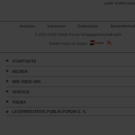
mehr Artikel anz
Anzeigen
Impressum
Datenschutz
Barrierefreiheit
© 2012-2026 Publik-Forum Verlagsgesellschaft mbH
(Öffnet
Publik-Forum.de folgen:
in
einem
neuen
Tab)
STARTSEITE
MEDIEN
WIR ÜBER UNS
SERVICE
THEMA
LESERINITIATIVE PUBLIK-FORUM E. V.