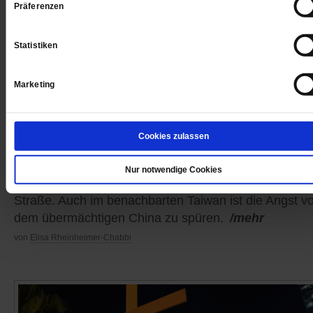
Präferenzen
Statistiken
Marketing
Cookies zulassen
Heute Hongkong, morgen Taiwan?
Nur notwendige Cookies
In Hongkong gehen Zehntausende für Demokratie auf
Straße. Auch im benachbarten Taiwan ist die Angst vo
dem übermächtigen China zu spüren.
/mehr
von
Elisa Rheinheimer-Chabbi