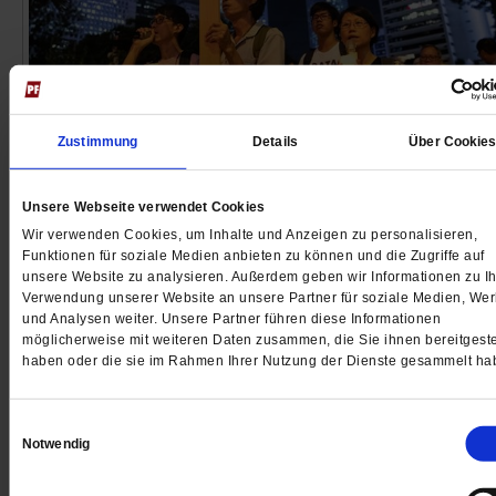
Zustimmung
Details
Über Cookie
»Gott führt uns durch die dunkle Nacht
China setzt Hongkong immer mehr unter Druck. Seit
Unsere Webseite verwendet Cookies
1. Juli ist das Sicherheitsgesetz in Kraft. Es dient vor
Wir verwenden Cookies, um Inhalte und Anzeigen zu personalisieren,
dazu, Oppositionelle zu unterdrücken. Religiöse Gru
Funktionen für soziale Medien anbieten zu können und die Zugriffe auf
unsere Website zu analysieren. Außerdem geben wir Informationen zu Ih
in Hongkong ringen mit ihrer Rolle im Kampf um die
Verwendung unserer Website an unsere Partner für soziale Medien, We
Demokratie.
/mehr
und Analysen weiter. Unsere Partner führen diese Informationen
möglicherweise mit weiteren Daten zusammen, die Sie ihnen bereitgeste
von
Kristin Shi-Kupfer
haben oder die sie im Rahmen Ihrer Nutzung der Dienste gesammelt ha
Einwilligungsauswahl
Notwendig