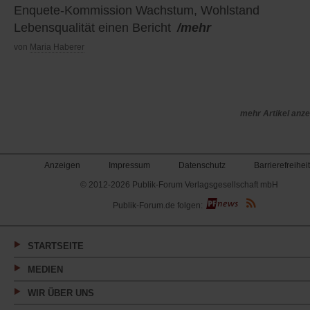
Enquete-Kommission Wachstum, Wohlstand
Lebensqualität einen Bericht
/mehr
von
Maria Haberer
mehr Artikel anz
Anzeigen
Impressum
Datenschutz
Barrierefreiheit
© 2012-2026 Publik-Forum Verlagsgesellschaft mbH
(Öffnet
Publik-Forum.de folgen:
in
einem
neuen
Tab)
STARTSEITE
MEDIEN
WIR ÜBER UNS