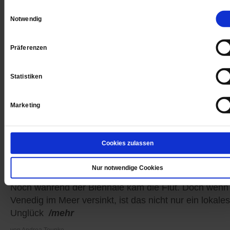
Einwilligungsauswahl
Notwendig
Präferenzen
Statistiken
Marketing
Cookies zulassen
Rettet Venedig!
Nur notwendige Cookies
Noch während der Biennale kam die Flut. Doch wenn
Venedig im Meer versinkt, ist das nicht nur ein lokales
Unglück
/mehr