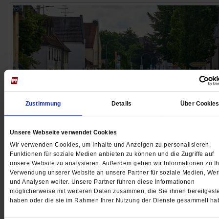
Zustimmung
Details
Über Cookie
Unsere Webseite verwendet Cookies
Hochwasser in Süddeutschland
Wir verwenden Cookies, um Inhalte und Anzeigen zu personalisieren,
Bis zur nächsten Flut
Funktionen für soziale Medien anbieten zu können und die Zugriffe auf
unsere Website zu analysieren. Außerdem geben wir Informationen zu Ih
Das Hochwasser in Süddeutschland zeigt einmal meh
Verwendung unserer Website an unsere Partner für soziale Medien, We
Beim Klimaschutz und bei der Klimawandelanpassun
und Analysen weiter. Unsere Partner führen diese Informationen
möglicherweise mit weiteren Daten zusammen, die Sie ihnen bereitgeste
versagt die Politik. Ein Kommentar.
/mehr
haben oder die sie im Rahmen Ihrer Nutzung der Dienste gesammelt ha
von
Nana Gerritzen