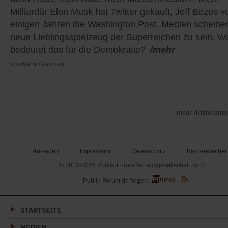
Milliardär Elon Musk hat Twitter gekauft, Jeff Bezos v
einigen Jahren die Washington Post. Medien scheine
neue Lieblingsspielzeug der Superreichen zu sein. W
bedeutet das für die Demokratie?
/mehr
von
Nana Gerritzen
mehr Artikel anz
Anzeigen
Impressum
Datenschutz
Barrierefreiheit
© 2012-2026 Publik-Forum Verlagsgesellschaft mbH
(Öffnet
Publik-Forum.de folgen:
in
einem
neuen
Tab)
STARTSEITE
MEDIEN