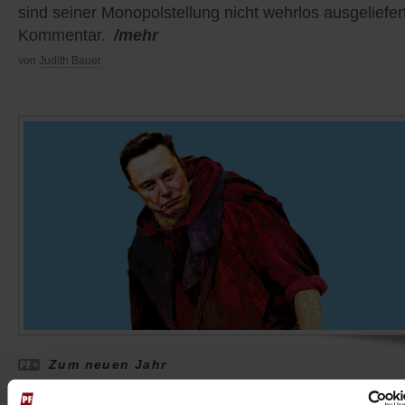
sind seiner Monopolstellung nicht wehrlos ausgeliefert
Kommentar.
/mehr
von
Judith Bauer
Zum neuen Jahr
Sehr geehrte Jury der Berlinale,