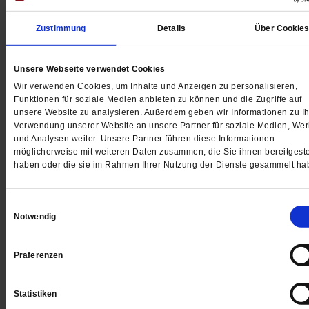
Das vergangene Jahr war reich an politischen
Zustimmung
Details
Über Cookie
Kuriositäten. Wir haben alte Filmklassiker unter dies
Blickwinkel neu verfilmt. Und das sind unsere Favorit
Unsere Webseite verwendet Cookies
Eine satirische Bewerbung.
/mehr
Wir verwenden Cookies, um Inhalte und Anzeigen zu personalisieren,
Funktionen für soziale Medien anbieten zu können und die Zugriffe auf
unsere Website zu analysieren. Außerdem geben wir Informationen zu Ih
Verwendung unserer Website an unsere Partner für soziale Medien, We
und Analysen weiter. Unsere Partner führen diese Informationen
möglicherweise mit weiteren Daten zusammen, die Sie ihnen bereitgeste
haben oder die sie im Rahmen Ihrer Nutzung der Dienste gesammelt ha
Einwilligungsauswahl
Notwendig
Präferenzen
Statistiken
Pro und Contra