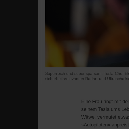
Superreich und super sparsam: Tesla-Chef El
sicherheitsrelevanten Radar- und Ultraschalls
Eine Frau ringt mit d
seinem Tesla ums Leben
Witwe, vermutet etwas
»Autopiloten« anpreist