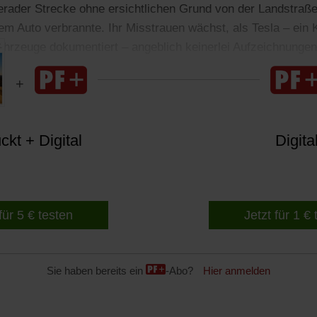
erader Strecke ohne ersichtlichen Grund von der Landstraß
em Auto verbrannte. Ihr Misstrauen wächst, als Tesla – ein
 Fahrzeuge dokumentiert – angeblich keinerlei Aufzeichnunge
kt + Digital
Digita
für 5 € testen
Jetzt für 1 €
Sie haben bereits ein
-Abo?
Hier anmelden