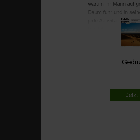
warum ihr Mann auf g
Baum fuhr und in sein
jede Aktivität seiner
besitzt.
Gedruc
Jetzt 