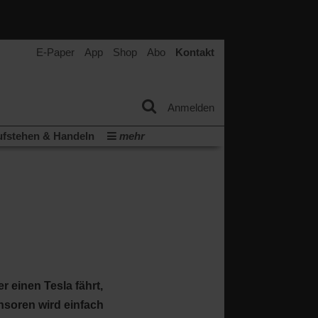
E-Paper
App
Shop
Abo
Kontakt
Anmelden
fstehen & Handeln
mehr
tter
Veranstaltungen
Wir über uns
t
(Öffnet
ichberechtigung
Künstliche Intelligenz
in
Video-Podcast »Veranstaltungen«
einem
neuen
Podcast »Veranstaltungen«
Tab)
r einen Tesla fährt,
nsoren wird einfach