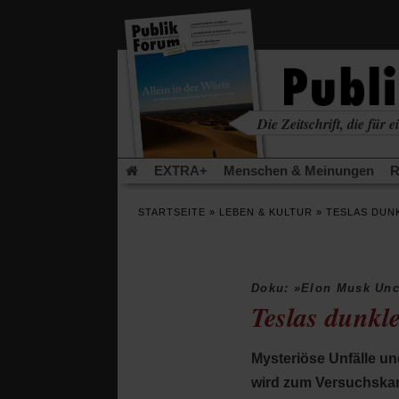
in
einem
neuen
Tab)
Die Zeitschrift, die für ei
kritisch • christlich • u
EXTRA+
Menschen & Meinungen
R
Rezensionen
Publik-Forum Archiv
EX
STARTSEITE
»
LEBEN & KULTUR
»
TESLAS DUNK
Leserinitiative Publik-Forum e.V.
Urlaub
(Öffnet
(Öf
Was gibt Hoffnung?
Krieg und Frieden
in
in
einem
ei
Doku: »Elon Musk Unc
neuen
ne
Schriftgröße ändern:
Teslas dunkle
Tab)
Tab
Mysteriöse Unfälle und
wird zum Versuchskani