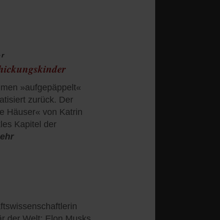
er
chickungskinder
eimen »aufgepäppelt«
tisiert zurück. Der
e Häuser« von Katrin
les Kapitel der
ehr
ftswissenschaftlerin
onär der Welt: Elon Musks