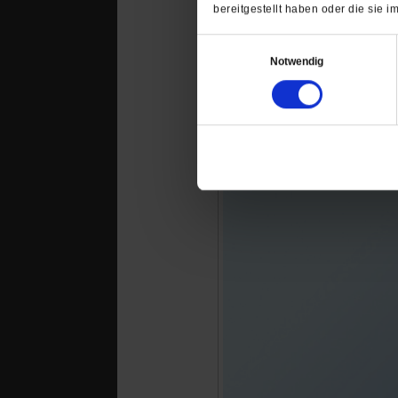
bereitgestellt haben oder die sie
Das könnte Sie au
Einwilligungsauswahl
Notwendig