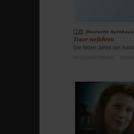
Deutsche Autobaue
Teuer verfahren
Die fetten Jahre der Autoi
von
Constantin Wißmann
·
3 Komme