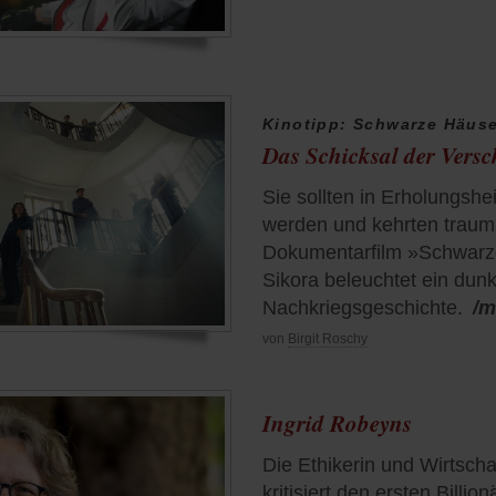
Kinotipp: Schwarze Häus
Das Schicksal der Vers
Sie sollten in Erholungsh
werden und kehrten trauma
Dokumentarfilm »Schwarz
Sikora beleuchtet ein dunk
Nachkriegsgeschichte.
/m
von
Birgit Roschy
Ingrid Robeyns
Die Ethikerin und Wirtscha
kritisiert den ersten Billi