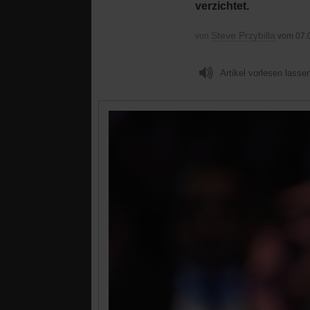
verzichtet.
Steve Przybilla
von
vom 07.
Artikel vorlesen lasse