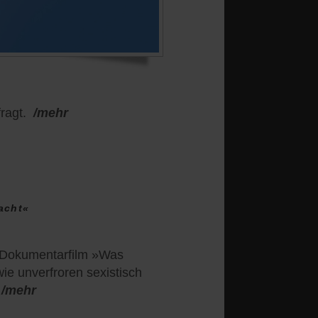
ragt.
/mehr
acht«
r Dokumentarfilm »Was
wie unverfroren sexistisch
/mehr