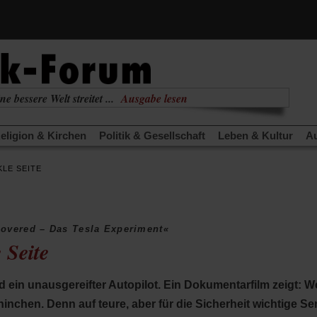
(Öffnet
ne bessere Welt streitet ...
Ausgabe lesen
in
(Öffnet
nabhängig
zur aktuellen Ausgabe
einem
in
neuen
eligion & Kirchen
Politik & Gesellschaft
Leben & Kultur
Au
einem
Tab)
neuen
TRA
Edition
Dossier
Weisheitsletter
Spiritletter
Newsle
Tab)
LE SEITE
(Öffnet
(Öffnet
(Öffne
 und Nichtstun
Gefährlicher Reichtum
Krieg in Nahost
Gle
in
in
in
fnet
(Öffnet
Gott neu denken
Krieg in der Ukraine
Flucht und Migration
einem
einem
einem
in
_______________
neuen
neuen
neuen
nem
einem
Tab)
Tab)
Tab)
overed – Das Tesla Experiment«
uen
neuen
 Seite
)
Tab)
 ein unausgereifter Autopilot. Ein Dokumentarfilm zeigt: We
nchen. Denn auf teure, aber für die Sicherheit wichtige Se