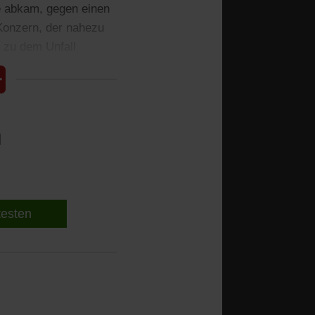
e abkam, gegen einen
 Konzern, der nahezu
n zu dem Unfall
l
 testen