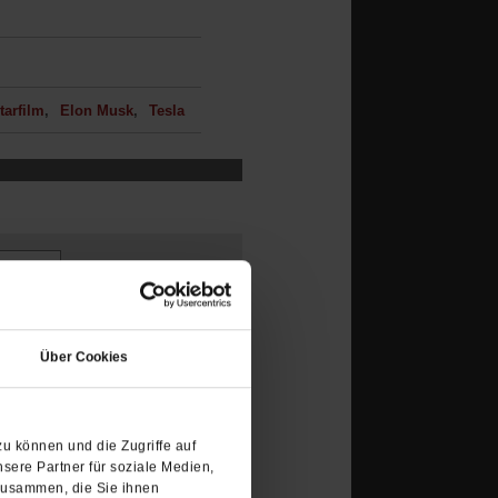
arfilm
Elon Musk
Tesla
(Öffnet
in
Über Cookies
einem
neuen
Tab)
u können und die Zugriffe auf
sere Partner für soziale Medien,
zusammen, die Sie ihnen